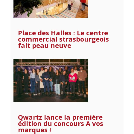
Place des Halles : Le centre
commercial strasbourgeois
fait peau neuve
Qwartz lance la première
édition du concours A vos
marques !