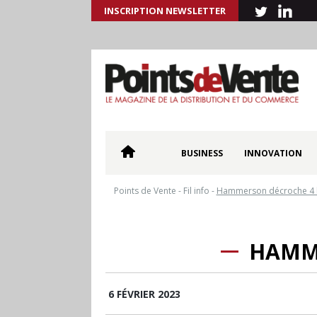
INSCRIPTION NEWSLETTER
BUSINESS
INNOVATION
Points de Vente
-
Fil info
-
Hammerson décroche 4 l
HAMME
6 FÉVRIER 2023