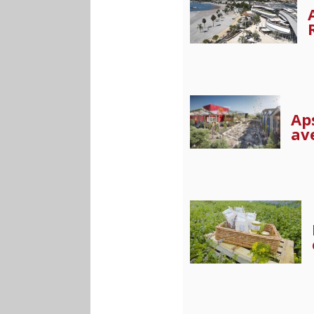
Ap
ave