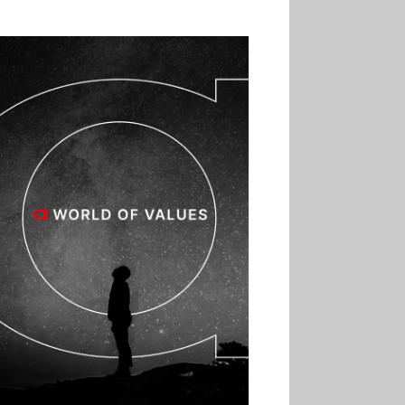
02.07
Altho renforce ses
investissements pour
réduire sa consommation
d’eau
01.07
Aldi Studio lance sa
première collection capsule
inspirée de ses codes
visuels
01.07
Cafom annonce
des résultats semestriels en
hausse, portés par le e-
commerce
30.06
La Sportiva affiche
une croissance solide en
2025