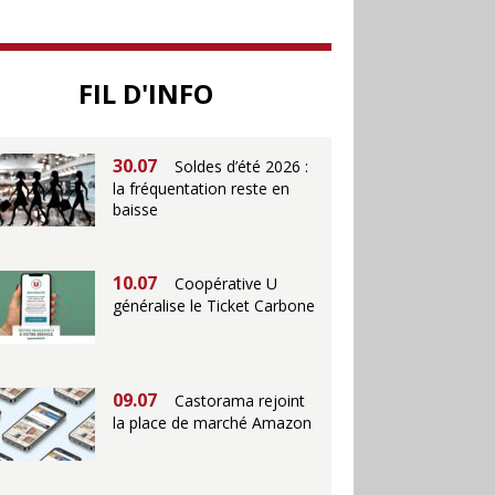
25.06
Action ouvre un
magasin à La Défense
FIL D'INFO
30.07
Soldes d’été 2026 :
la fréquentation reste en
baisse
10.07
Coopérative U
généralise le Ticket Carbone
09.07
Castorama rejoint
la place de marché Amazon