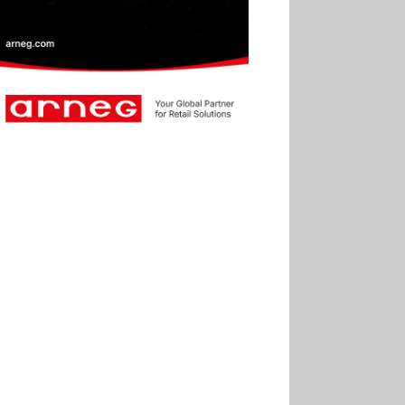
30.06
Marie Cheval
réélue présidente de la Fact
30.06
Canicule : les
soldes d’été prolongés
jusqu’au 28 juillet pour
soutenir le commerce
25.06
Action ouvre un
magasin à La Défense
30.07
Soldes d’été 2026 :
la fréquentation reste en
baisse