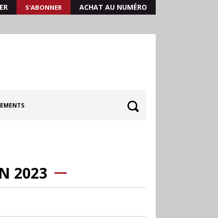
ER
ACHAT AU NUMÉRO
S'ABONNER
EMENTS
N 2023
30.06
Canicule : les
soldes d’été prolongés
jusqu’au 28 juillet pour
soutenir le commerce