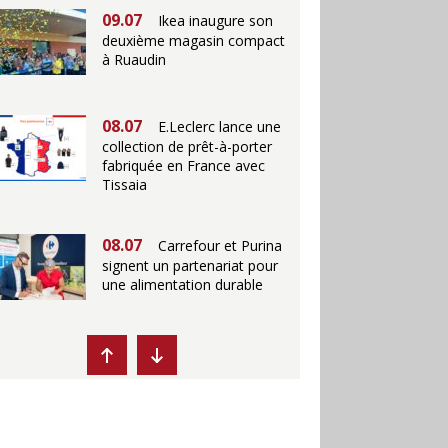
09.07
Ikea inaugure son
deuxième magasin compact
à Ruaudin
08.07
E.Leclerc lance une
collection de prêt-à-porter
fabriquée en France avec
Tissaia
08.07
Carrefour et Purina
signent un partenariat pour
une alimentation durable
07.07
Ikea propose des
"Escales fraîcheur" en
magasins