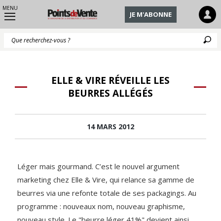
MENU
JE M'ABONNE
Q
ELLE & VIRE RÉVEILLE LES
BEURRES ALLÉGÉS
14 MARS 2012
Léger mais gourmand. C’est le nouvel argument
marketing chez Elle & Vire, qui relance sa gamme de
beurres via une refonte totale de ses packagings. Au
programme : nouveaux nom, nouveau graphisme,
nouveau style. Le "beurre léger 41%" devient ainsi