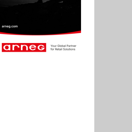
2025
30.06
Marie Cheval
réélue présidente de la Fact
30.06
Canicule : les
soldes d’été prolongés
jusqu’au 28 juillet pour
soutenir le commerce
25.06
Action ouvre un
magasin à La Défense
30.07
Soldes d’été 2026 :
la fréquentation reste en