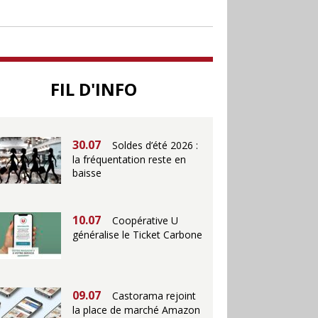
jusqu’au 28 juillet pour
soutenir le commerce
25.06
Action ouvre un
FIL D'INFO
magasin à La Défense
30.07
Soldes d’été 2026 :
la fréquentation reste en
baisse
10.07
Coopérative U
généralise le Ticket Carbone
09.07
Castorama rejoint
la place de marché Amazon