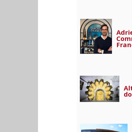
Adri
Comm
Fran
Al
do