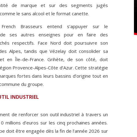
dentité de marque et sur des segments jugés
comme le sans alcool et le format canette.
s French Brasseurs entend s’appuyer sur le
l de ses autres enseignes pour en faire des
chés respectifs. Face Nord doit poursuivre son
s Alpes, tandis que Vézelay doit consolider sa
t en Île-de-France. Grihète, de son côté, doit
égion Provence-Alpes-Côte d’Azur. Cette stratégie
arques fortes dans leurs bassins d’origine tout en
e commune du groupe.
TIL INDUSTRIEL
ment de renforcer son outil industriel à travers un
0 millions d’euros sur les cinq prochaines années.
pe doit être engagée dès la fin de l’année 2026 sur