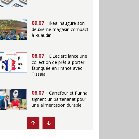
09.07
Ikea inaugure son
deuxième magasin compact
à Ruaudin
08.07
E.Leclerc lance une
collection de prêt-à-porter
fabriquée en France avec
Tissaia
08.07
Carrefour et Purina
signent un partenariat pour
une alimentation durable
07.07
Ikea propose des
"Escales fraîcheur" en
magasins