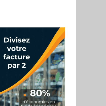
son premier Match Frais
02.07
Altho renforce ses
investissements pour
réduire sa consommation
d’eau
01.07
Aldi Studio lance sa
première collection capsule
inspirée de ses codes
visuels
01.07
Cafom annonce
des résultats semestriels en
hausse, portés par le e-
commerce
30.06
La Sportiva affiche