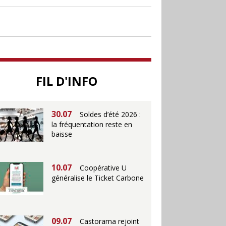
30.06
Canicule : les
soldes d’été prolongés
jusqu’au 28 juillet pour
soutenir le commerce
25.06
Action ouvre un
magasin à La Défense
FIL D'INFO
30.07
Soldes d’été 2026 :
la fréquentation reste en
baisse
10.07
Coopérative U
généralise le Ticket Carbone
09.07
Castorama rejoint