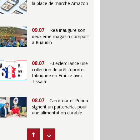
la place de marché Amazon
09.07
Ikea inaugure son
deuxième magasin compact
à Ruaudin
08.07
E.Leclerc lance une
collection de prêt-à-porter
fabriquée en France avec
Tissaia
08.07
Carrefour et Purina
signent un partenariat pour
une alimentation durable
07.07
Ikea propose des
"Escales fraîcheur" en