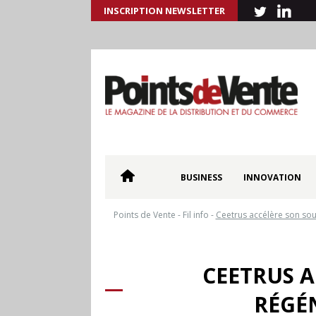
INSCRIPTION NEWSLETTER
BUSINESS
INNOVATION
Points de Vente
-
Fil info
-
Ceetrus accélère son sout
CEETRUS A
RÉGÉ