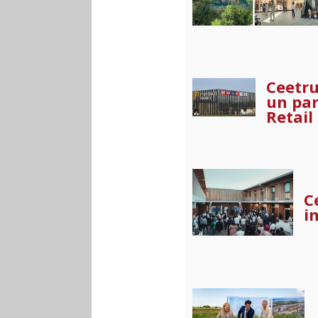
Ceetru
un par
Retail
C
i