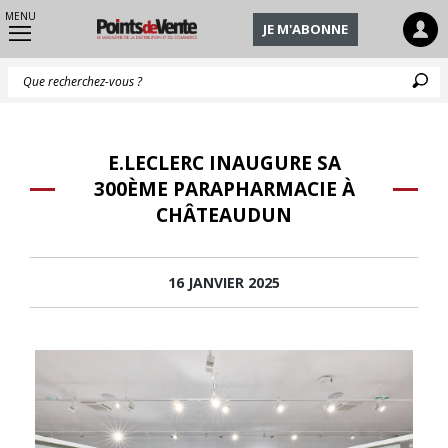
MENU
JE M'ABONNE
Q
E.LECLERC INAUGURE SA
300ÈME PARAPHARMACIE À
CHÂTEAUDUN
16 JANVIER 2025