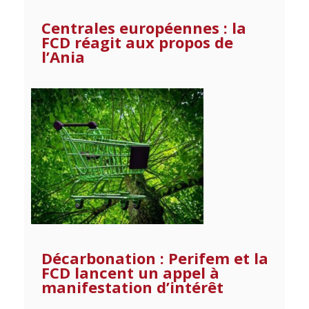
Centrales européennes : la
FCD réagit aux propos de
l’Ania
Décarbonation : Perifem et la
FCD lancent un appel à
manifestation d’intérêt