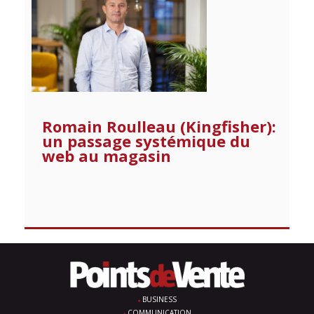
Romain Roulleau (Kingfisher):
un passage systémique du
web au magasin
BUSINESS
COMMUNICATION