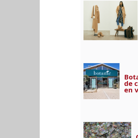
Bot
de 
en 