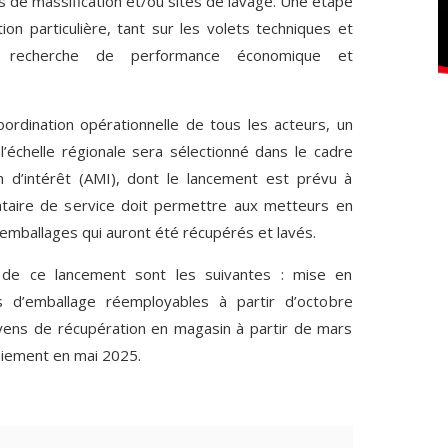
 de massification et/ou sites de lavage. Une étape
ntion particulière, tant sur les volets techniques et
a recherche de performance économique et
oordination opérationnelle de tous les acteurs, un
l’échelle régionale sera sélectionné dans le cadre
n d’intérêt (AMI), dont le lancement est prévu à
taire de service doit permettre aux metteurs en
mballages qui auront été récupérés et lavés.
 de ce lancement sont les suivantes : mise en
s d’emballage réemployables à partir d’octobre
oyens de récupération en magasin à partir de mars
iement en mai 2025.