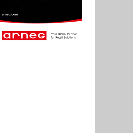
30.06
Marie Cheval
réélue présidente de la Fact
30.06
Canicule : les
soldes d’été prolongés
jusqu’au 28 juillet pour
soutenir le commerce
25.06
Action ouvre un
magasin à La Défense
30.07
Soldes d’été 2026 :
la fréquentation reste en
baisse