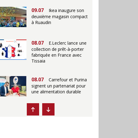
09.07
Ikea inaugure son
deuxième magasin compact
à Ruaudin
08.07
E.Leclerc lance une
collection de prêt-à-porter
fabriquée en France avec
Tissaia
08.07
Carrefour et Purina
signent un partenariat pour
une alimentation durable
07.07
Ikea propose des
"Escales fraîcheur" en
magasins