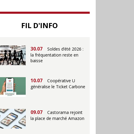
25.06
Action ouvre un
FIL D'INFO
magasin à La Défense
30.07
Soldes d’été 2026 :
la fréquentation reste en
baisse
10.07
Coopérative U
généralise le Ticket Carbone
09.07
Castorama rejoint
la place de marché Amazon