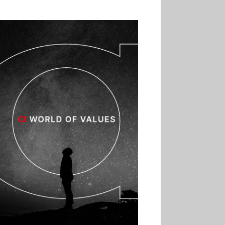
02.07
Altho renforce ses
investissements pour
réduire sa consommation
d’eau
01.07
Aldi Studio lance sa
première collection capsule
inspirée de ses codes
visuels
01.07
Cafom annonce
des résultats semestriels en
hausse, portés par le e-
commerce
30.06
La Sportiva affiche
une croissance solide en
2025