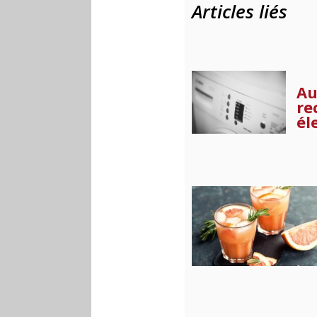
Articles liés
Au
re
él