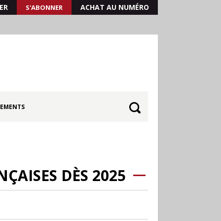
ER
ACHAT AU NUMÉRO
S'ABONNER
EMENTS
NÇAISES DÈS 2025
30.06
Canicule : les
soldes d’été prolongés
jusqu’au 28 juillet pour
soutenir le commerce