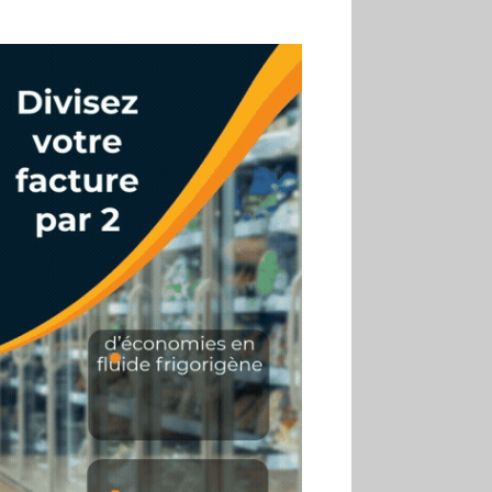
02.07
Altho renforce ses
investissements pour
réduire sa consommation
d’eau
01.07
Aldi Studio lance sa
première collection capsule
inspirée de ses codes
visuels
01.07
Cafom annonce
des résultats semestriels en
hausse, portés par le e-
commerce
30.06
La Sportiva affiche
une croissance solide en
2025