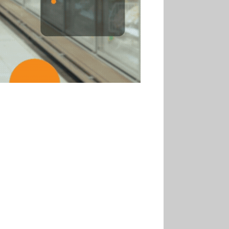
30.06
Marie Cheval
réélue présidente de la Fact
30.06
Canicule : les
soldes d’été prolongés
jusqu’au 28 juillet pour
soutenir le commerce
25.06
Action ouvre un
magasin à La Défense
30.07
Soldes d’été 2026 :
la fréquentation reste en
baisse