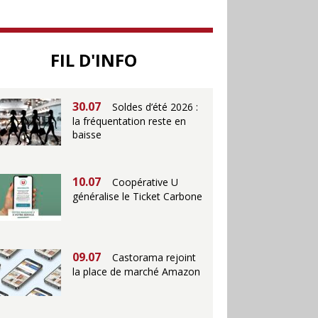
25.06
Action ouvre un
magasin à La Défense
FIL D'INFO
30.07
Soldes d’été 2026 :
la fréquentation reste en
baisse
10.07
Coopérative U
généralise le Ticket Carbone
09.07
Castorama rejoint
la place de marché Amazon