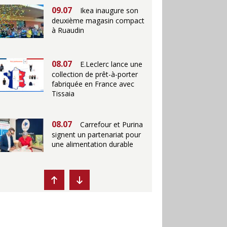
09.07
Ikea inaugure son
deuxième magasin compact
à Ruaudin
08.07
E.Leclerc lance une
collection de prêt-à-porter
fabriquée en France avec
Tissaia
08.07
Carrefour et Purina
signent un partenariat pour
une alimentation durable
07.07
Ikea propose des
"Escales fraîcheur" en
magasins