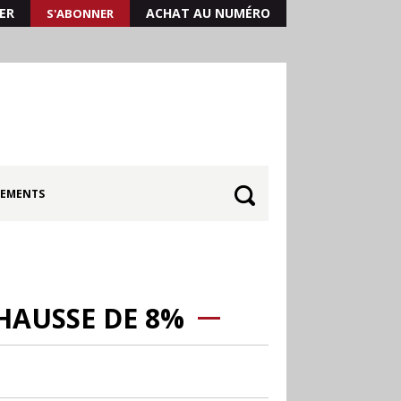
ER
ACHAT AU NUMÉRO
S'ABONNER
EMENTS
HAUSSE DE 8%
30.06
Canicule : les
soldes d’été prolongés
jusqu’au 28 juillet pour
soutenir le commerce