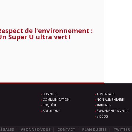
Respect de l’environnement :
Un Super U ultra vert !
BUSINESS
ALIMENTAIRE
COMMUNICATION
NON ALIMENTAIRE
ENQUÊTE
TRIBUNES
SOLUTIONS
ÉVÉNEMENTS À VENIR
VIDÉOS
LÉGALES
ABONNEZ-VOUS
CONTACT
PLAN DU SITE
TWITTER