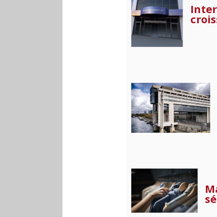
Inte
croi
Ma
sé