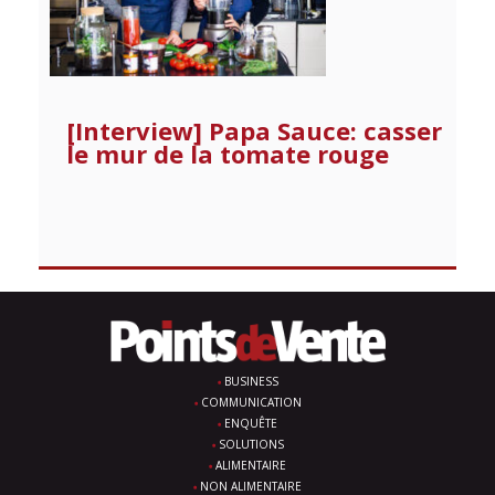
[Interview] Papa Sauce: casser
le mur de la tomate rouge
BUSINESS
COMMUNICATION
ENQUÊTE
SOLUTIONS
ALIMENTAIRE
NON ALIMENTAIRE