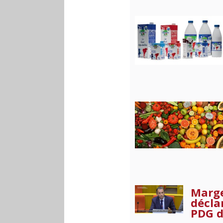
Marge
décla
PDG d