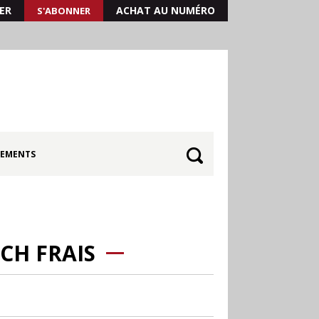
ER
ACHAT AU NUMÉRO
S'ABONNER
EMENTS
CH FRAIS
30.06
Canicule : les
soldes d’été prolongés
jusqu’au 28 juillet pour
soutenir le commerce