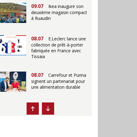
09.07
Ikea inaugure son
deuxième magasin compact
à Ruaudin
08.07
E.Leclerc lance une
collection de prêt-à-porter
fabriquée en France avec
Tissaia
08.07
Carrefour et Purina
signent un partenariat pour
une alimentation durable
07.07
Ikea propose des
"Escales fraîcheur" en
magasins