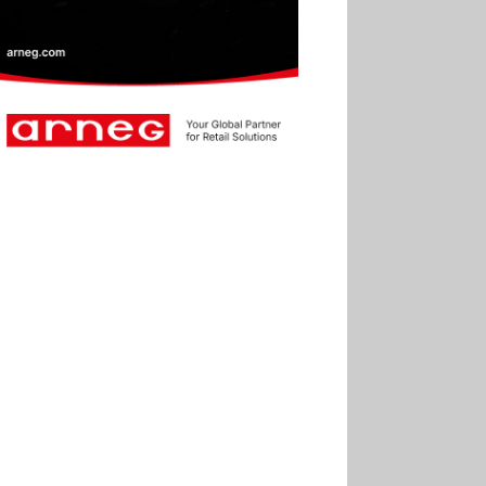
30.06
Marie Cheval
réélue présidente de la Fact
30.06
Canicule : les
soldes d’été prolongés
jusqu’au 28 juillet pour
soutenir le commerce
25.06
Action ouvre un
magasin à La Défense
30.07
Soldes d’été 2026 :
la fréquentation reste en
baisse