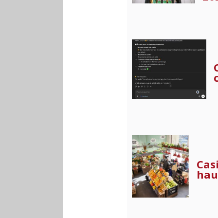
Cas
hau