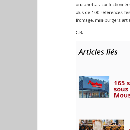
bruschettas confectionnée
plus de 100 références fes
fromage, mini-burgers arti
C.B.
Articles liés
165 
sous
Mous