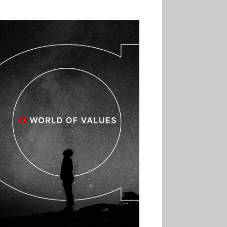
02.07
Altho renforce ses
investissements pour
réduire sa consommation
d’eau
01.07
Aldi Studio lance sa
première collection capsule
inspirée de ses codes
visuels
01.07
Cafom annonce
des résultats semestriels en
hausse, portés par le e-
commerce
30.06
La Sportiva affiche
une croissance solide en
2025