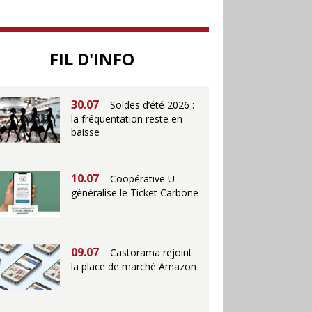
25.06
Action ouvre un
magasin à La Défense
FIL D'INFO
30.07
Soldes d’été 2026 :
la fréquentation reste en
baisse
10.07
Coopérative U
généralise le Ticket Carbone
09.07
Castorama rejoint
la place de marché Amazon