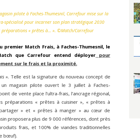
gasin pilote à Faches-Thumesnil, Carrefour mise sur la
ra-spécialisé pour incarner son plan stratégique 2030
es préparations « prêtes à… ». ©Match/Carrefour
 du premier Match Frais, à Faches-Thumesnil, le
atch que Carrefour entend déployer
pour
ent sur le frais et la proximité.
is ».
Telle est la signature du nouveau concept de
un magasin pilote ouvert le 3 juillet à Faches-
int de vente place l’ultra-frais, l’ancrage régional,
les préparations « prêtes à cuisiner », « prêtes à
à partager » et « prêtes à manger » au cœur de
gasin proposera plus de 9 000 références, dont près
oduits frais, et 100% de viandes traditionnelles
le bœuf).