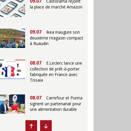
09.07
Castorama rejoint
la place de marché Amazon
09.07
Ikea inaugure son
deuxième magasin compact
à Ruaudin
08.07
E.Leclerc lance une
collection de prêt-à-porter
fabriquée en France avec
Tissaia
08.07
Carrefour et Purina
signent un partenariat pour
une alimentation durable
07.07
Ikea propose des