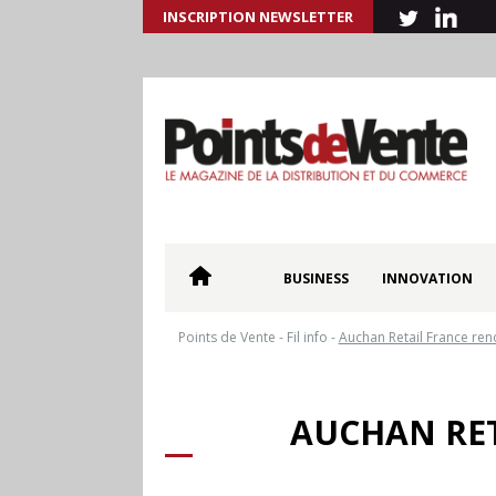
INSCRIPTION NEWSLETTER
BUSINESS
INNOVATION
Points de Vente
-
Fil info
-
Auchan Retail France ren
AUCHAN RET