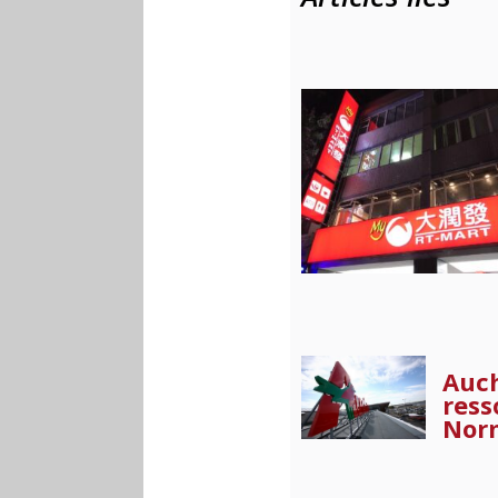
Auch
ress
Nor