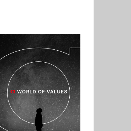
son premier Match Frais
02.07
Altho renforce ses
investissements pour
réduire sa consommation
d’eau
01.07
Aldi Studio lance sa
première collection capsule
inspirée de ses codes
visuels
01.07
Cafom annonce
des résultats semestriels en
hausse, portés par le e-
commerce