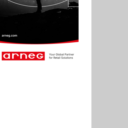
30.06
La Sportiva affiche
une croissance solide en
2025
30.06
Marie Cheval
réélue présidente de la Fact
30.06
Canicule : les
soldes d’été prolongés
jusqu’au 28 juillet pour
soutenir le commerce
25.06
Action ouvre un
magasin à La Défense
30.07
Soldes d’été 2026 :