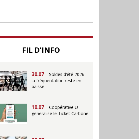
30.06
Canicule : les
soldes d’été prolongés
jusqu’au 28 juillet pour
soutenir le commerce
25.06
Action ouvre un
FIL D'INFO
magasin à La Défense
30.07
Soldes d’été 2026 :
la fréquentation reste en
baisse
10.07
Coopérative U
généralise le Ticket Carbone