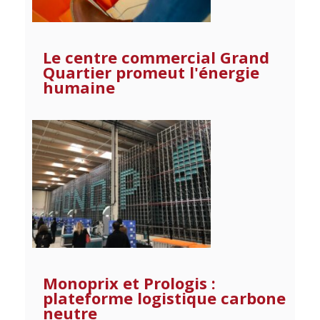
Le centre commercial Grand
Quartier promeut l'énergie
humaine
Monoprix et Prologis :
plateforme logistique carbone
neutre