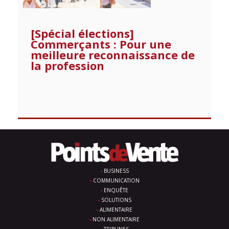
[Spécial élections]
Commerçants : Pour une
meilleure reconnaissance de
la profession
BUSINESS
COMMUNICATION
ENQUÊTE
SOLUTIONS
ALIMENTAIRE
NON ALIMENTAIRE
TRIBUNES