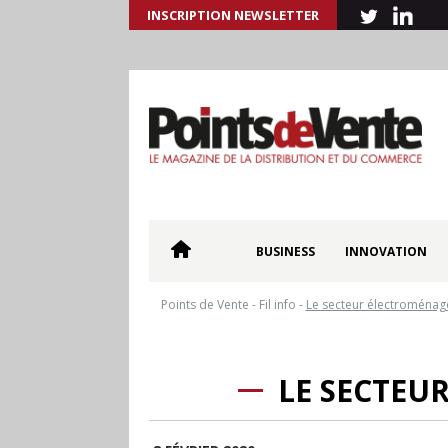
INSCRIPTION NEWSLETTER
BUSINESS
INNOVATION
Points de Vente
-
Fil info
-
Le secteur électroménage
LE SECTEU