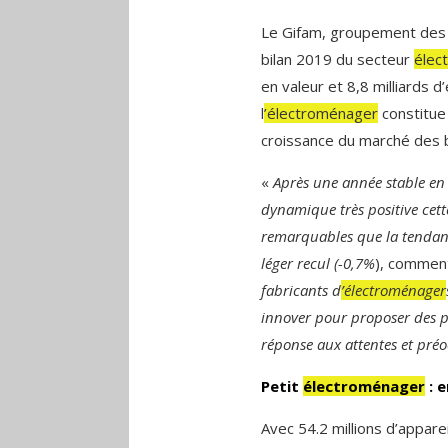
Le Gifam, groupement des 
bilan 2019 du secteur
élec
en valeur et 8,8 milliards d
l
’électroménager
constitue
croissance du marché des 
«
Après une année stable en 2
dynamique très positive cett
remarquables que la tendanc
léger recul (-0,7%
), comment
fabricants d
’électroménager
innover pour proposer des p
réponse aux attentes et pré
Petit
électroménager
: e
Avec 54.2 millions d’apparei