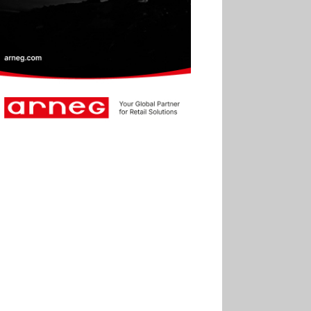
30.06
Marie Cheval
réélue présidente de la Fact
30.06
Canicule : les
soldes d’été prolongés
jusqu’au 28 juillet pour
soutenir le commerce
25.06
Action ouvre un
magasin à La Défense
30.07
Soldes d’été 2026 :
la fréquentation reste en
baisse