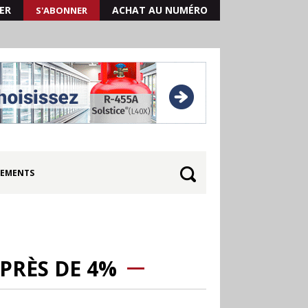
ER
ACHAT AU NUMÉRO
S'ABONNER
EMENTS
PRÈS DE 4%
30.06
Canicule : les
soldes d’été prolongés
jusqu’au 28 juillet pour