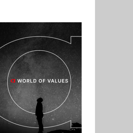
02.07
Altho renforce ses
investissements pour
réduire sa consommation
d’eau
01.07
Aldi Studio lance sa
première collection capsule
inspirée de ses codes
visuels
01.07
Cafom annonce
des résultats semestriels en
hausse, portés par le e-
commerce
30.06
La Sportiva affiche
une croissance solide en
2025