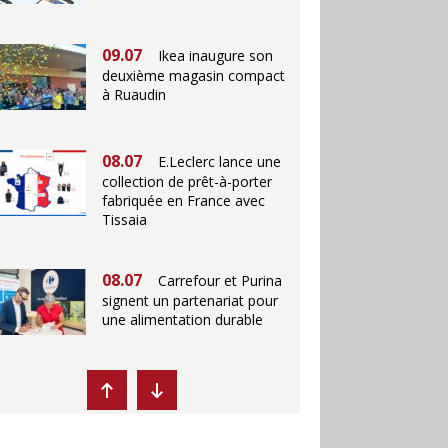
09.07
Ikea inaugure son
deuxième magasin compact
à Ruaudin
08.07
E.Leclerc lance une
collection de prêt-à-porter
fabriquée en France avec
Tissaia
08.07
Carrefour et Purina
signent un partenariat pour
une alimentation durable
07.07
Ikea propose des
"Escales fraîcheur" en
magasins