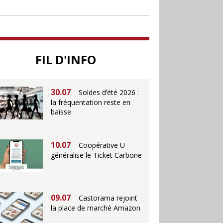
soutenir le commerce
25.06
Action ouvre un
magasin à La Défense
FIL D'INFO
30.07
Soldes d’été 2026 :
la fréquentation reste en
baisse
10.07
Coopérative U
généralise le Ticket Carbone
09.07
Castorama rejoint
la place de marché Amazon