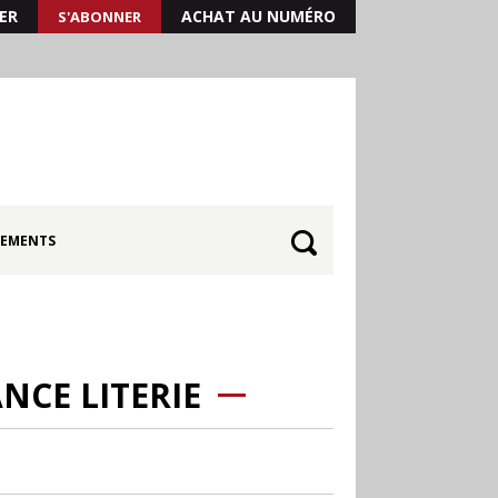
ER
ACHAT AU NUMÉRO
S'ABONNER
EMENTS
NCE LITERIE
30.06
Canicule : les
soldes d’été prolongés
jusqu’au 28 juillet pour
soutenir le commerce