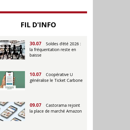
25.06
Action ouvre un
magasin à La Défense
FIL D'INFO
30.07
Soldes d’été 2026 :
la fréquentation reste en
baisse
10.07
Coopérative U
généralise le Ticket Carbone
09.07
Castorama rejoint
la place de marché Amazon