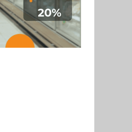
30.06
Marie Cheval
réélue présidente de la Fact
30.06
Canicule : les
soldes d’été prolongés
jusqu’au 28 juillet pour
soutenir le commerce
25.06
Action ouvre un
magasin à La Défense
30.07
Soldes d’été 2026 :
la fréquentation reste en
baisse