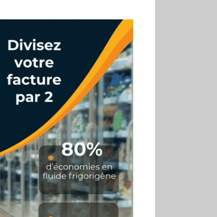
02.07
Altho renforce ses
investissements pour
réduire sa consommation
d’eau
01.07
Aldi Studio lance sa
première collection capsule
inspirée de ses codes
visuels
01.07
Cafom annonce
des résultats semestriels en
hausse, portés par le e-
commerce
30.06
La Sportiva affiche
une croissance solide en
2025