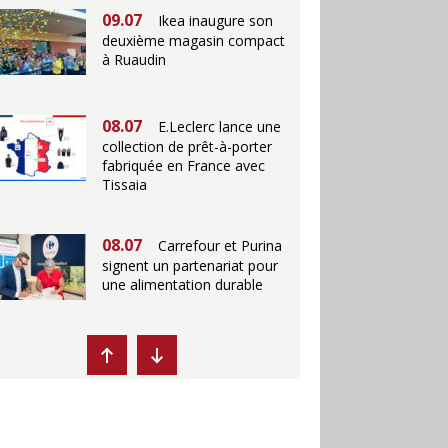
09.07
Ikea inaugure son
deuxième magasin compact
à Ruaudin
08.07
E.Leclerc lance une
collection de prêt-à-porter
fabriquée en France avec
Tissaia
08.07
Carrefour et Purina
signent un partenariat pour
une alimentation durable
07.07
Ikea propose des
"Escales fraîcheur" en
magasins