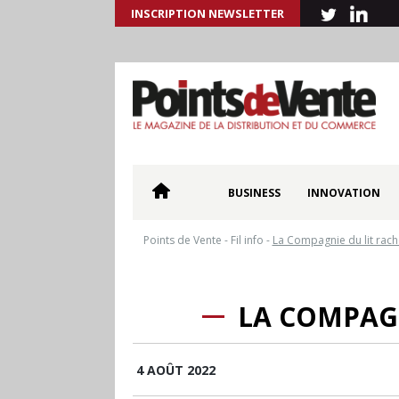
INSCRIPTION NEWSLETTER
BUSINESS
INNOVATION
Points de Vente
-
Fil info
-
La Compagnie du lit rach
LA COMPAGN
4 AOÛT 2022