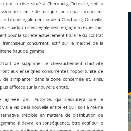
par la cible situé à Cherbourg-Octeville, soit à
cession de licence de marque conclu par l’acquéreur
ce Literie également situé à Cherbourg-Octeville.
gure, Finadorm s’est également engagé à
rechercher
t pour la société actuellement titulaire du contrat
franchiseur concurrent, actif
sur le marché de la
 literie haut de gamme
.
ront de supprimer le chevauchement d’activité
eront aux enseignes concurrentes l’opportunité de
 de s’implanter dans la zone concernée et, ainsi,
lus efficace sur la nouvelle entité.
e agréée par l’Autorité, qui s’assurera que le
vis-à-vis de la nouvelle entité et qu’il soit à même
lternative crédible en matière de distribution de
 gamme. Il devra, en conséquence, être actif sur le
de produits de literie haut de gamme. Un mandataire