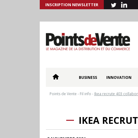
INSCRIPTION NEWSLETTER
BUSINESS
INNOVATION
Points de Vente
-
Fil info
-
Ikea recrute 403 collabor
IKEA RECRUT