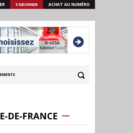
ER
ACHAT AU NUMÉRO
S'ABONNER
EMENTS
LE-DE-FRANCE
30.06
Canicule : les
soldes d’été prolongés