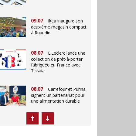
09.07
Ikea inaugure son
deuxième magasin compact
à Ruaudin
08.07
E.Leclerc lance une
collection de prêt-à-porter
fabriquée en France avec
Tissaia
08.07
Carrefour et Purina
signent un partenariat pour
une alimentation durable
07.07
Ikea propose des
"Escales fraîcheur" en
magasins