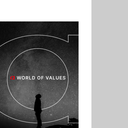
02.07
Altho renforce ses
investissements pour
réduire sa consommation
d’eau
01.07
Aldi Studio lance sa
première collection capsule
inspirée de ses codes
visuels
01.07
Cafom annonce
des résultats semestriels en
hausse, portés par le e-
commerce
30.06
La Sportiva affiche
une croissance solide en