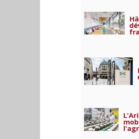
Hä
dé
fr
L'Ar
mobi
l'ag