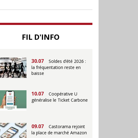
jusqu’au 28 juillet pour
soutenir le commerce
25.06
Action ouvre un
FIL D'INFO
magasin à La Défense
30.07
Soldes d’été 2026 :
la fréquentation reste en
baisse
10.07
Coopérative U
généralise le Ticket Carbone
09.07
Castorama rejoint
la place de marché Amazon