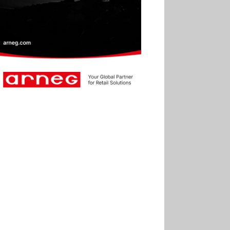
2025
30.06
Marie Cheval
réélue présidente de la Fact
30.06
Canicule : les
soldes d’été prolongés
jusqu’au 28 juillet pour
soutenir le commerce
25.06
Action ouvre un
magasin à La Défense
30.07
Soldes d’été 2026 :
la fréquentation reste en
baisse