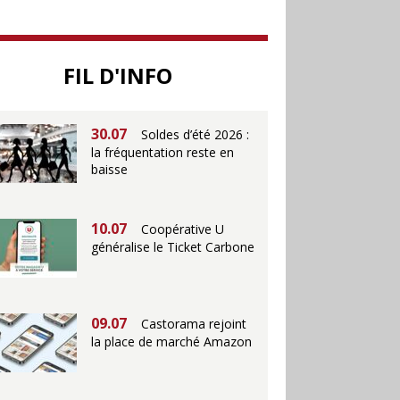
25.06
Action ouvre un
magasin à La Défense
FIL D'INFO
30.07
Soldes d’été 2026 :
la fréquentation reste en
baisse
10.07
Coopérative U
généralise le Ticket Carbone
09.07
Castorama rejoint
la place de marché Amazon