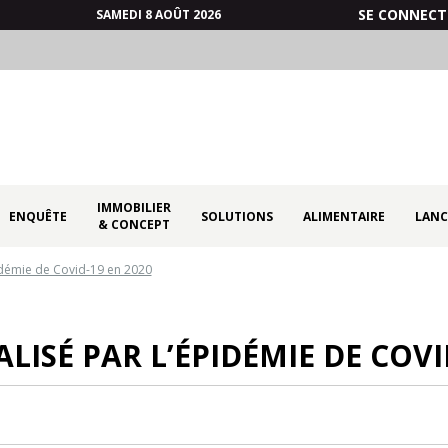
SE CONNECT
SAMEDI 8 AOÛT 2026
IMMOBILIER
ENQUÊTE
SOLUTIONS
ALIMENTAIRE
LANC
& CONCEPT
idémie de Covid-19 en 2020
ISÉ PAR L’ÉPIDÉMIE DE COVI