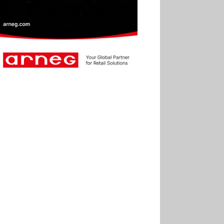
30.06
Marie Cheval
réélue présidente de la Fact
30.06
Canicule : les
soldes d’été prolongés
jusqu’au 28 juillet pour
soutenir le commerce
25.06
Action ouvre un
magasin à La Défense
30.07
Soldes d’été 2026 :
la fréquentation reste en
baisse