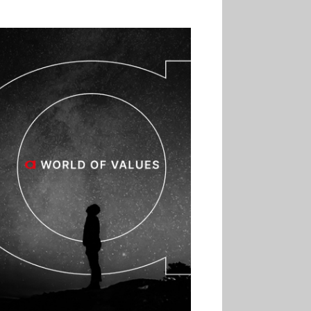
02.07
Altho renforce ses
investissements pour
réduire sa consommation
d’eau
01.07
Aldi Studio lance sa
première collection capsule
inspirée de ses codes
visuels
01.07
Cafom annonce
des résultats semestriels en
hausse, portés par le e-
commerce
30.06
La Sportiva affiche
une croissance solide en
2025