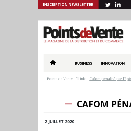
INSCRIPTION NEWSLETTER
BUSINESS
INNOVATION
Points de Vente
-
Fil info
-
Cafom pénalisé par l’ép
CAFOM PÉNAL
2 JUILLET 2020