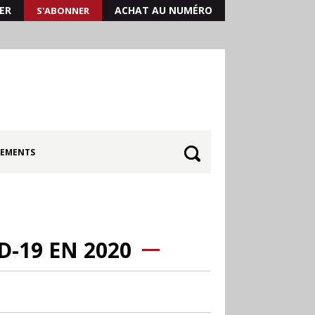
ER
ACHAT AU NUMÉRO
S'ABONNER
EMENTS
D-19 EN 2020
30.06
Canicule : les
soldes d’été prolongés
jusqu’au 28 juillet pour
soutenir le commerce