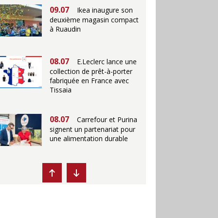
09.07
Ikea inaugure son
deuxième magasin compact
à Ruaudin
08.07
E.Leclerc lance une
collection de prêt-à-porter
fabriquée en France avec
Tissaia
08.07
Carrefour et Purina
signent un partenariat pour
une alimentation durable
07.07
Ikea propose des
"Escales fraîcheur" en
magasins