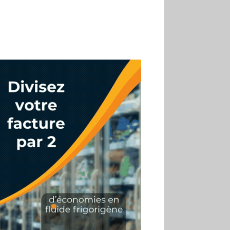
son premier Match Frais
02.07
Altho renforce ses
investissements pour
réduire sa consommation
d’eau
01.07
Aldi Studio lance sa
première collection capsule
inspirée de ses codes
visuels
01.07
Cafom annonce
des résultats semestriels en
hausse, portés par le e-
commerce
30.06
La Sportiva affiche