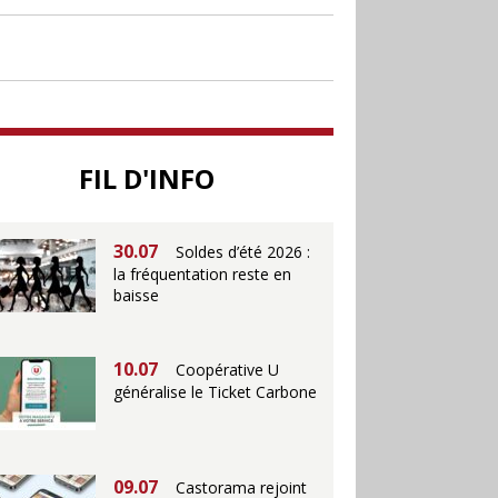
30.06
Canicule : les
soldes d’été prolongés
jusqu’au 28 juillet pour
soutenir le commerce
25.06
Action ouvre un
magasin à La Défense
FIL D'INFO
30.07
Soldes d’été 2026 :
la fréquentation reste en
baisse
10.07
Coopérative U
généralise le Ticket Carbone
09.07
Castorama rejoint