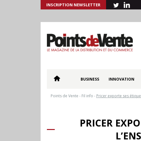
INSCRIPTION NEWSLETTER
BUSINESS
INNOVATION
Points de Vente
-
Fil info
-
Pricer exporte ses étiqu
PRICER EXPO
L’EN