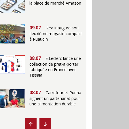
la place de marché Amazon
09.07
Ikea inaugure son
deuxième magasin compact
à Ruaudin
08.07
E.Leclerc lance une
collection de prêt-à-porter
fabriquée en France avec
Tissaia
08.07
Carrefour et Purina
signent un partenariat pour
une alimentation durable
07.07
Ikea propose des
"Escales fraîcheur" en