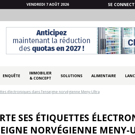
SE CONNECT
VENDREDI 7 AOÛT 2026
IMMOBILIER
ENQUÊTE
SOLUTIONS
ALIMENTAIRE
LANC
& CONCEPT
ettes électroniques dans l’enseigne norvégienne Meny-Ultra
RTE SES ÉTIQUETTES ÉLECTR
SEIGNE NORVÉGIENNE MENY-