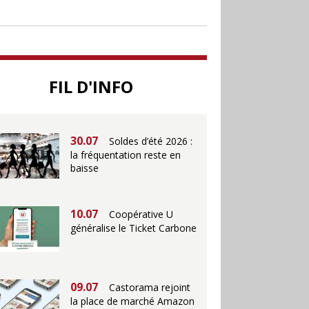
jusqu’au 28 juillet pour
soutenir le commerce
25.06
Action ouvre un
FIL D'INFO
magasin à La Défense
30.07
Soldes d’été 2026 :
la fréquentation reste en
baisse
10.07
Coopérative U
généralise le Ticket Carbone
09.07
Castorama rejoint
la place de marché Amazon