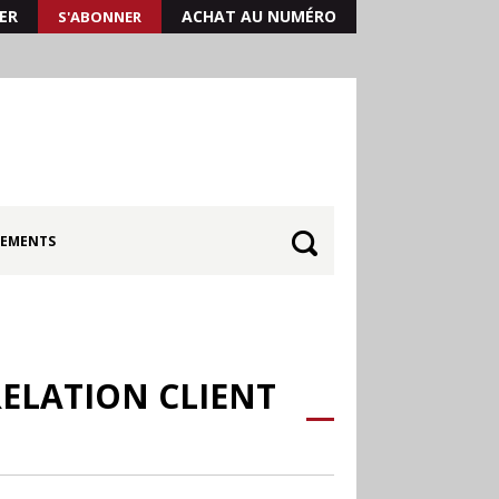
ER
ACHAT AU NUMÉRO
S'ABONNER
EMENTS
RELATION CLIENT
30.06
Canicule : les
soldes d’été prolongés