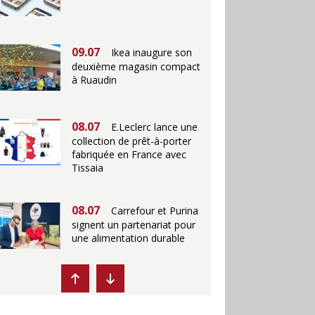
09.07
Ikea inaugure son
deuxième magasin compact
à Ruaudin
08.07
E.Leclerc lance une
collection de prêt-à-porter
fabriquée en France avec
Tissaia
08.07
Carrefour et Purina
signent un partenariat pour
une alimentation durable
07.07
Ikea propose des
"Escales fraîcheur" en
magasins