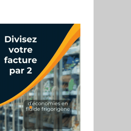
02.07
Altho renforce ses
investissements pour
réduire sa consommation
d’eau
01.07
Aldi Studio lance sa
première collection capsule
inspirée de ses codes
visuels
01.07
Cafom annonce
des résultats semestriels en
hausse, portés par le e-
commerce
30.06
La Sportiva affiche
une croissance solide en