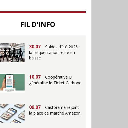
25.06
Action ouvre un
FIL D'INFO
magasin à La Défense
30.07
Soldes d’été 2026 :
la fréquentation reste en
baisse
10.07
Coopérative U
généralise le Ticket Carbone
09.07
Castorama rejoint
la place de marché Amazon