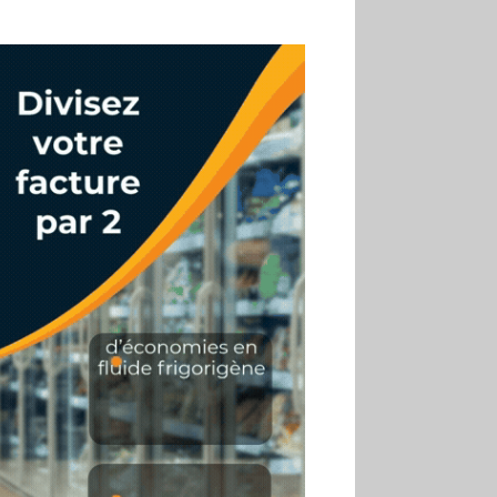
02.07
Altho renforce ses
investissements pour
réduire sa consommation
d’eau
01.07
Aldi Studio lance sa
première collection capsule
inspirée de ses codes
visuels
01.07
Cafom annonce
des résultats semestriels en
hausse, portés par le e-
commerce
30.06
La Sportiva affiche
une croissance solide en
2025