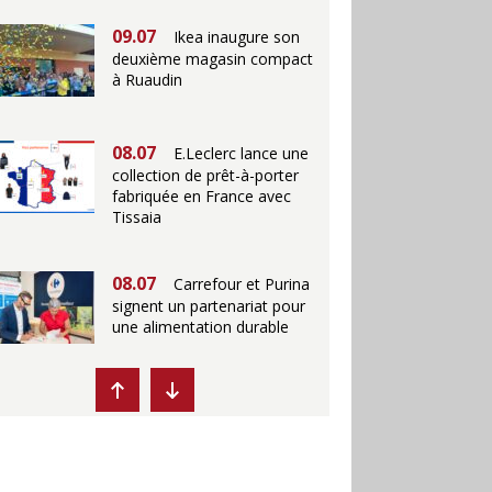
09.07
Ikea inaugure son
deuxième magasin compact
à Ruaudin
08.07
E.Leclerc lance une
collection de prêt-à-porter
fabriquée en France avec
Tissaia
08.07
Carrefour et Purina
signent un partenariat pour
une alimentation durable
07.07
Ikea propose des
"Escales fraîcheur" en
magasins