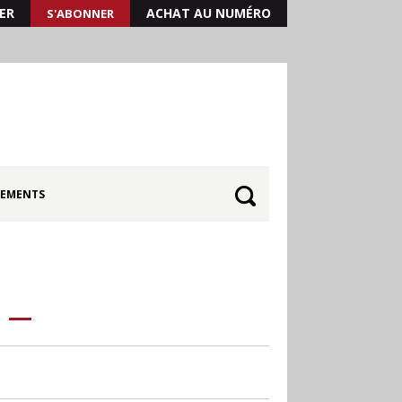
ER
ACHAT AU NUMÉRO
S'ABONNER
EMENTS
30.06
Canicule : les
soldes d’été prolongés
jusqu’au 28 juillet pour
soutenir le commerce