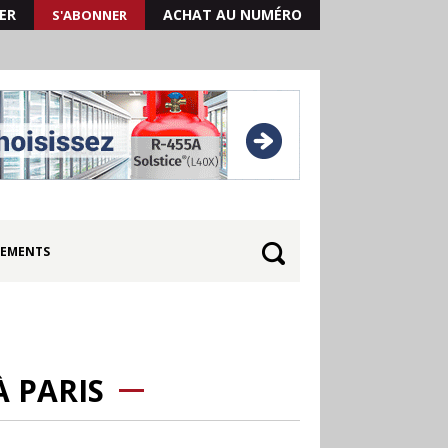
ER
ACHAT AU NUMÉRO
S'ABONNER
EMENTS
 PARIS
30.06
Canicule : les
soldes d’été prolongés
jusqu’au 28 juillet pour