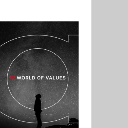
02.07
Altho renforce ses
investissements pour
réduire sa consommation
d’eau
01.07
Aldi Studio lance sa
première collection capsule
inspirée de ses codes
visuels
01.07
Cafom annonce
des résultats semestriels en
hausse, portés par le e-
commerce
30.06
La Sportiva affiche
une croissance solide en
2025