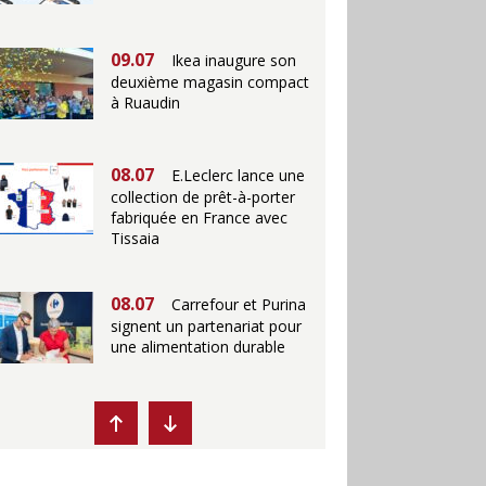
09.07
Ikea inaugure son
deuxième magasin compact
à Ruaudin
08.07
E.Leclerc lance une
collection de prêt-à-porter
fabriquée en France avec
Tissaia
08.07
Carrefour et Purina
signent un partenariat pour
une alimentation durable
07.07
Ikea propose des
"Escales fraîcheur" en
magasins