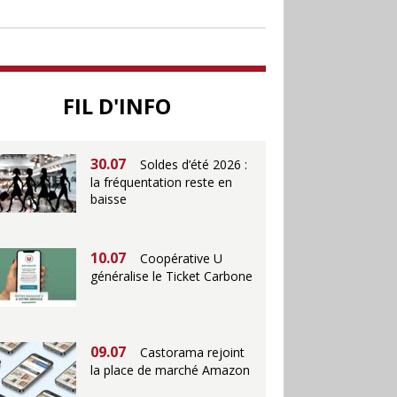
soutenir le commerce
25.06
Action ouvre un
magasin à La Défense
FIL D'INFO
30.07
Soldes d’été 2026 :
la fréquentation reste en
baisse
10.07
Coopérative U
généralise le Ticket Carbone
09.07
Castorama rejoint
la place de marché Amazon