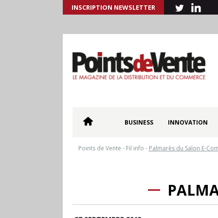
INSCRIPTION NEWSLETTER
BUSINESS
INNOVATION
Points de Vente
-
Fil info
-
Palmarès du Salon E-Com
PALMA