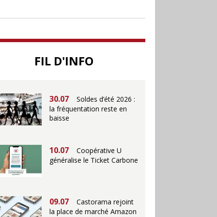
jusqu’au 28 juillet pour
soutenir le commerce
25.06
Action ouvre un
FIL D'INFO
magasin à La Défense
30.07
Soldes d’été 2026 :
la fréquentation reste en
baisse
10.07
Coopérative U
généralise le Ticket Carbone
09.07
Castorama rejoint
la place de marché Amazon