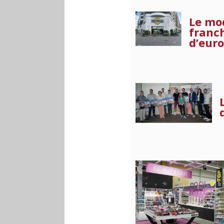
Le mod
franch
d’euro