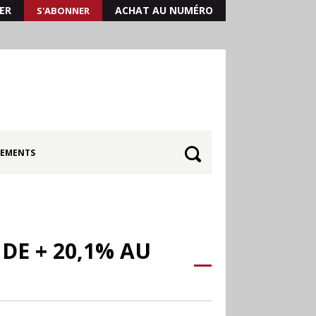
ER
ACHAT AU NUMÉRO
S'ABONNER
EMENTS
DE + 20,1% AU
30.06
Canicule : les
soldes d’été prolongés