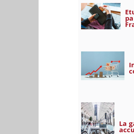
Et
pa
Fr
I
c
La g
accu