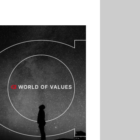
02.07
Altho renforce ses
investissements pour
réduire sa consommation
d’eau
01.07
Aldi Studio lance sa
première collection capsule
inspirée de ses codes
visuels
01.07
Cafom annonce
des résultats semestriels en
hausse, portés par le e-
commerce
30.06
La Sportiva affiche
une croissance solide en