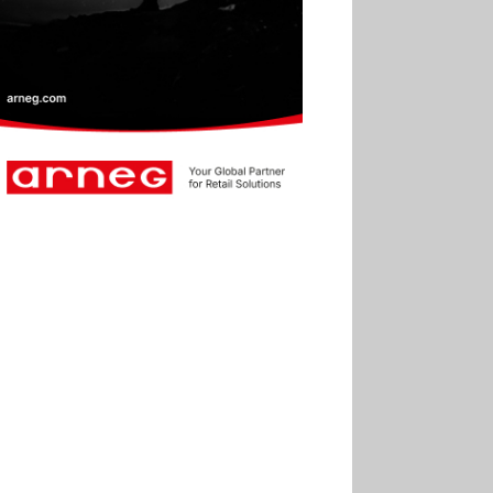
2025
30.06
Marie Cheval
réélue présidente de la Fact
30.06
Canicule : les
soldes d’été prolongés
jusqu’au 28 juillet pour
soutenir le commerce
25.06
Action ouvre un
magasin à La Défense
30.07
Soldes d’été 2026 :
la fréquentation reste en