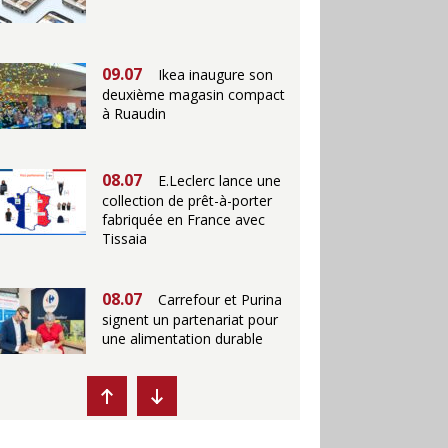
09.07
Ikea inaugure son
deuxième magasin compact
à Ruaudin
08.07
E.Leclerc lance une
collection de prêt-à-porter
fabriquée en France avec
Tissaia
08.07
Carrefour et Purina
signent un partenariat pour
une alimentation durable
07.07
Ikea propose des
"Escales fraîcheur" en
magasins