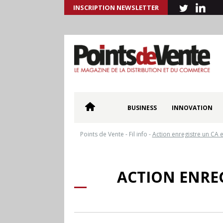
INSCRIPTION NEWSLETTER
BUSINESS
INNOVATION
Points de Vente
-
Fil info
-
Action enregistre un CA 
ACTION ENREG