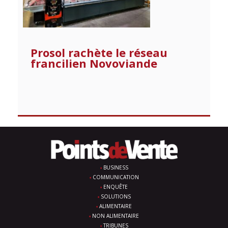
Prosol rachète le réseau
francilien Novoviande
BUSINESS
COMMUNICATION
ENQUÊTE
SOLUTIONS
ALIMENTAIRE
NON ALIMENTAIRE
TRIBUNES