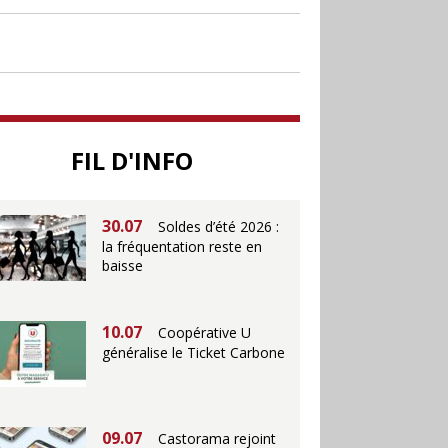
30.06
Canicule : les
soldes d’été prolongés
jusqu’au 28 juillet pour
soutenir le commerce
25.06
Action ouvre un
magasin à La Défense
FIL D'INFO
30.07
Soldes d’été 2026 :
la fréquentation reste en
baisse
10.07
Coopérative U
généralise le Ticket Carbone
09.07
Castorama rejoint