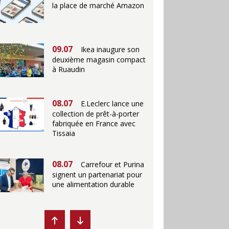
la place de marché Amazon
09.07
Ikea inaugure son
deuxième magasin compact
à Ruaudin
08.07
E.Leclerc lance une
collection de prêt-à-porter
fabriquée en France avec
Tissaia
08.07
Carrefour et Purina
signent un partenariat pour
une alimentation durable
07.07
Ikea propose des
"Escales fraîcheur" en