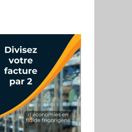
son premier Match Frais
02.07
Altho renforce ses
investissements pour
réduire sa consommation
d’eau
01.07
Aldi Studio lance sa
première collection capsule
inspirée de ses codes
visuels
01.07
Cafom annonce
des résultats semestriels en
hausse, portés par le e-
commerce
30.06
La Sportiva affiche