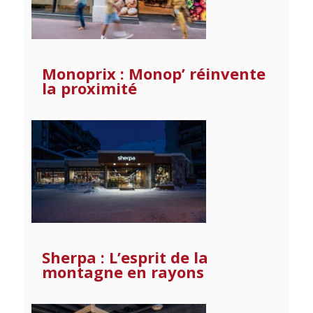
Monoprix : Monop’ réinvente
la proximité
Sherpa : L’esprit de la
montagne en rayons