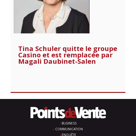
Tina Schuler quitte le groupe
Casino et est remplacée par
Magali Daubinet-Salen
BUSINESS
COMMUNICATION
ENQUÊTE