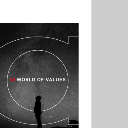
02.07
Altho renforce ses
investissements pour
réduire sa consommation
d’eau
01.07
Aldi Studio lance sa
première collection capsule
inspirée de ses codes
visuels
01.07
Cafom annonce
des résultats semestriels en
hausse, portés par le e-
commerce
30.06
La Sportiva affiche
une croissance solide en