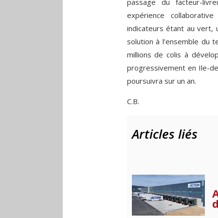
passage du facteur-livre
expérience collaborativ
indicateurs étant au vert, 
solution à l’ensemble du te
millions de colis à dével
progressivement en Ile-de-
poursuivra sur un an.
C.B.
Articles liés
A
d