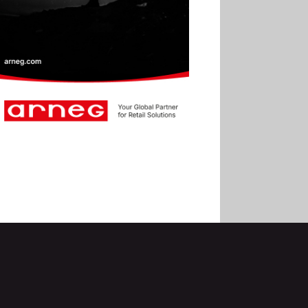
2025
30.06
Marie Cheval
réélue présidente de la Fact
30.06
Canicule : les
soldes d’été prolongés
jusqu’au 28 juillet pour
soutenir le commerce
25.06
Action ouvre un
magasin à La Défense
30.07
Soldes d’été 2026 :
la fréquentation reste en