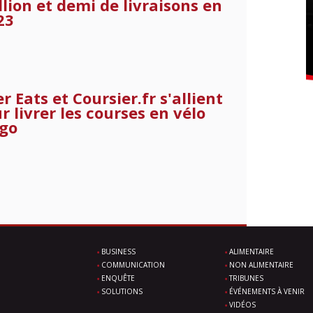
llion et demi de livraisons en
23
r Eats et Coursier.fr s'allient
r livrer les courses en vélo
go
BUSINESS
ALIMENTAIRE
COMMUNICATION
NON ALIMENTAIRE
ENQUÊTE
TRIBUNES
SOLUTIONS
ÉVÉNEMENTS À VENIR
VIDÉOS