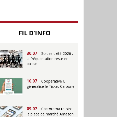
jusqu’au 28 juillet pour
soutenir le commerce
25.06
Action ouvre un
FIL D'INFO
magasin à La Défense
30.07
Soldes d’été 2026 :
la fréquentation reste en
baisse
10.07
Coopérative U
généralise le Ticket Carbone
09.07
Castorama rejoint
la place de marché Amazon