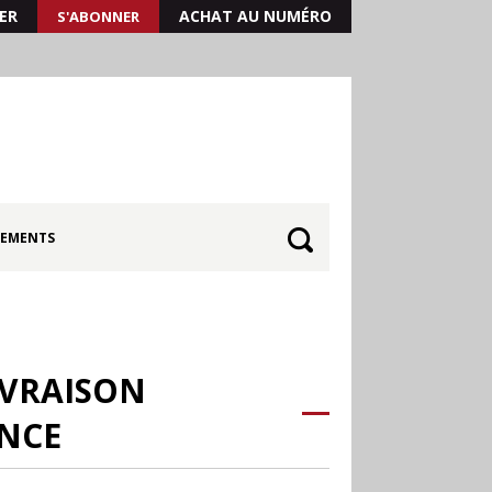
ER
ACHAT AU NUMÉRO
S'ABONNER
EMENTS
IVRAISON
ANCE
30.06
Canicule : les
soldes d’été prolongés