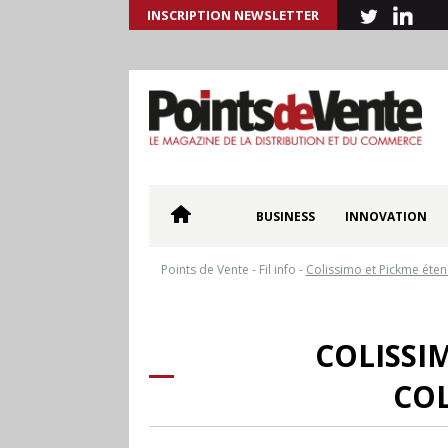
INSCRIPTION NEWSLETTER
BUSINESS
INNOVATION
Points de Vente
-
Fil info
-
Colissimo et Pickme étend
COLISSI
COL