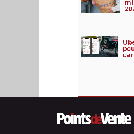
mi
20
Ube
pou
car