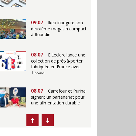
09.07
Ikea inaugure son
deuxième magasin compact
à Ruaudin
08.07
E.Leclerc lance une
collection de prêt-à-porter
fabriquée en France avec
Tissaia
08.07
Carrefour et Purina
signent un partenariat pour
une alimentation durable
07.07
Ikea propose des
"Escales fraîcheur" en
magasins