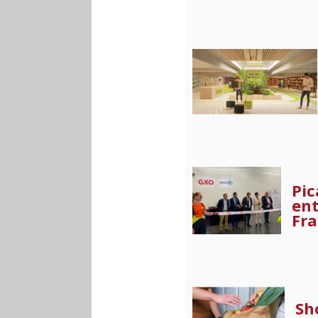
Pic
ent
Fr
Sh