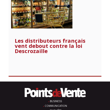
Les distributeurs français
vent debout contre la loi
Descrozaille
BUSINESS
COMMUNICATION