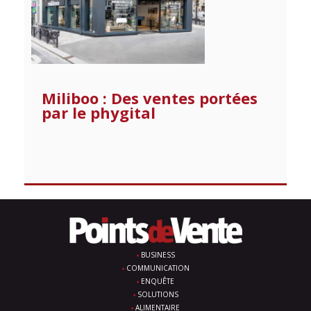
Miliboo : Des ventes portées
par le phygital
BUSINESS
COMMUNICATION
ENQUÊTE
SOLUTIONS
ALIMENTAIRE