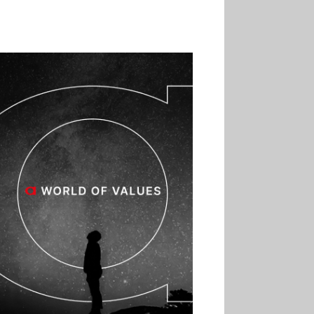
02.07
Altho renforce ses
investissements pour
réduire sa consommation
d’eau
01.07
Aldi Studio lance sa
première collection capsule
inspirée de ses codes
visuels
01.07
Cafom annonce
des résultats semestriels en
hausse, portés par le e-
commerce
30.06
La Sportiva affiche
une croissance solide en
2025