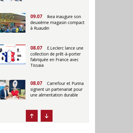
09.07
Ikea inaugure son
deuxième magasin compact
à Ruaudin
08.07
E.Leclerc lance une
collection de prêt-à-porter
fabriquée en France avec
Tissaia
08.07
Carrefour et Purina
signent un partenariat pour
une alimentation durable
07.07
Ikea propose des
"Escales fraîcheur" en
magasins