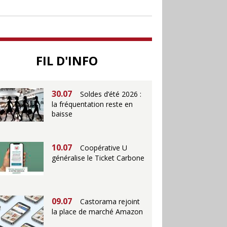
soutenir le commerce
25.06
Action ouvre un
magasin à La Défense
FIL D'INFO
30.07
Soldes d’été 2026 :
la fréquentation reste en
baisse
10.07
Coopérative U
généralise le Ticket Carbone
09.07
Castorama rejoint
la place de marché Amazon