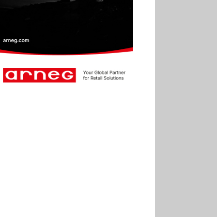
30.06
Marie Cheval
réélue présidente de la Fact
30.06
Canicule : les
soldes d’été prolongés
jusqu’au 28 juillet pour
soutenir le commerce
25.06
Action ouvre un
magasin à La Défense
30.07
Soldes d’été 2026 :
la fréquentation reste en
baisse