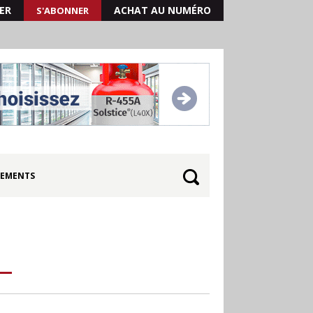
ER
ACHAT AU NUMÉRO
S'ABONNER
EMENTS
30.06
Canicule : les
soldes d’été prolongés
jusqu’au 28 juillet pour