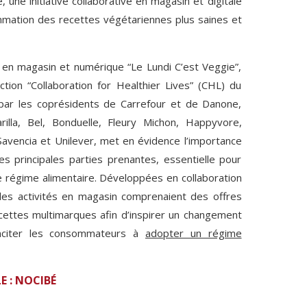
, une initiative collaborative en magasin et digitale
mation des recettes végétariennes plus saines et
on en magasin et numérique “Le Lundi C’est Veggie”,
ction “Collaboration for Healthier Lives” (CHL) du
ar les coprésidents de Carrefour et de Danone,
illa, Bel, Bonduelle, Fleury Michon, Happyvore,
 Savencia et Unilever, met en évidence l’importance
les principales parties prenantes, essentielle pour
 régime alimentaire. Développées en collaboration
es activités en magasin comprenaient des offres
cettes multimarques afin d’inspirer un changement
nciter les consommateurs à
adopter un régime
E : NOCIBÉ