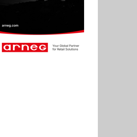
30.06
Marie Cheval
réélue présidente de la Fact
30.06
Canicule : les
soldes d’été prolongés
jusqu’au 28 juillet pour
soutenir le commerce
25.06
Action ouvre un
magasin à La Défense
30.07
Soldes d’été 2026 :
la fréquentation reste en
baisse