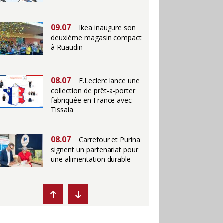
09.07
Ikea inaugure son
deuxième magasin compact
à Ruaudin
08.07
E.Leclerc lance une
collection de prêt-à-porter
fabriquée en France avec
Tissaia
08.07
Carrefour et Purina
signent un partenariat pour
une alimentation durable
07.07
Ikea propose des
"Escales fraîcheur" en
magasins