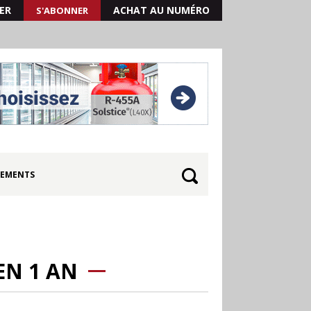
ER
ACHAT AU NUMÉRO
S'ABONNER
EMENTS
N 1 AN
30.06
Canicule : les
soldes d’été prolongés
jusqu’au 28 juillet pour