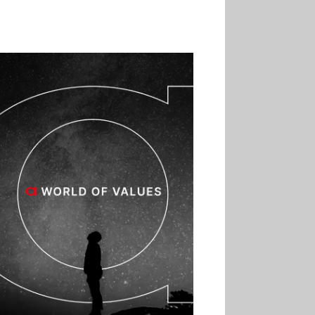
02.07
Altho renforce ses
investissements pour
réduire sa consommation
d’eau
01.07
Aldi Studio lance sa
première collection capsule
inspirée de ses codes
visuels
01.07
Cafom annonce
des résultats semestriels en
hausse, portés par le e-
commerce
30.06
La Sportiva affiche
une croissance solide en
2025