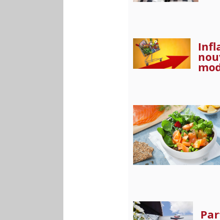
Infl
nouv
mod
Par