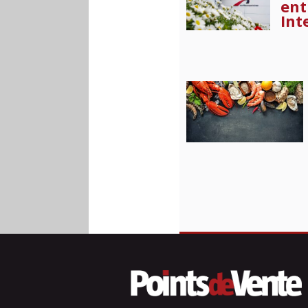
ent
Int