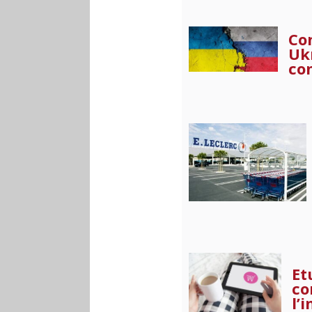
Co
Uk
co
Et
co
l’