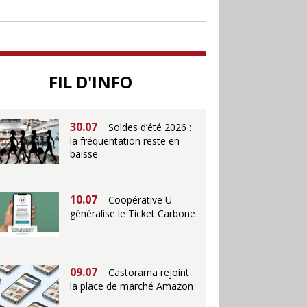
soutenir le commerce
25.06
Action ouvre un
magasin à La Défense
FIL D'INFO
30.07
Soldes d’été 2026 :
la fréquentation reste en
baisse
10.07
Coopérative U
généralise le Ticket Carbone
09.07
Castorama rejoint
la place de marché Amazon