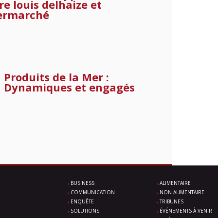
re louis delhaize et
ermarché
Produits de la Mer :
Dynamiques et engagés
BUSINESS
ALIMENTAIRE
COMMUNICATION
NON ALIMENTAIRE
ENQUÊTE
TRIBUNES
SOLUTIONS
ÉVÉNEMENTS À VENIR