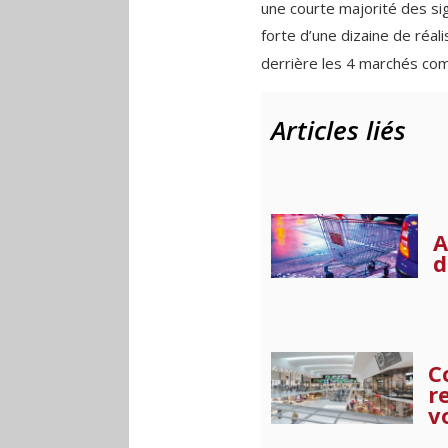
une courte majorité des si
forte d’une dizaine de réali
derrière les 4 marchés com
Articles liés
A
d
C
r
v