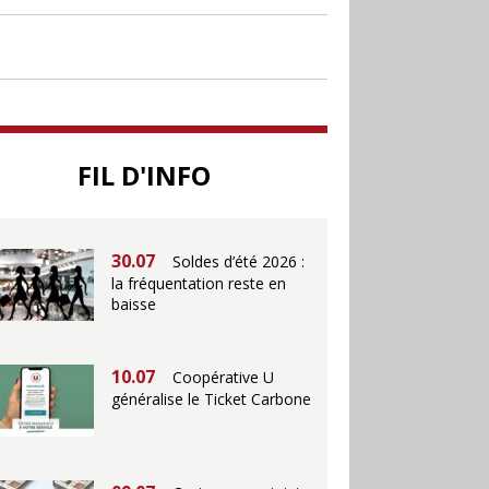
30.06
Canicule : les
soldes d’été prolongés
jusqu’au 28 juillet pour
soutenir le commerce
25.06
Action ouvre un
FIL D'INFO
magasin à La Défense
30.07
Soldes d’été 2026 :
la fréquentation reste en
baisse
10.07
Coopérative U
généralise le Ticket Carbone