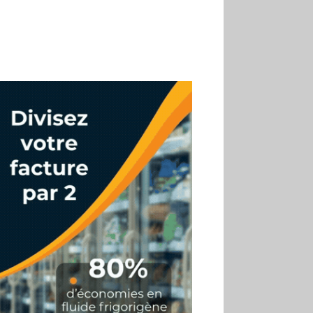
son premier Match Frais
02.07
Altho renforce ses
investissements pour
réduire sa consommation
d’eau
01.07
Aldi Studio lance sa
première collection capsule
inspirée de ses codes
visuels
01.07
Cafom annonce
des résultats semestriels en
hausse, portés par le e-
commerce