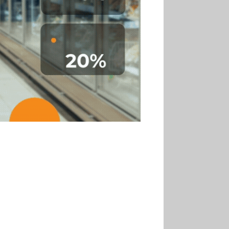
30.06
La Sportiva affiche
une croissance solide en
2025
30.06
Marie Cheval
réélue présidente de la Fact
30.06
Canicule : les
soldes d’été prolongés
jusqu’au 28 juillet pour
soutenir le commerce
25.06
Action ouvre un
magasin à La Défense
30.07
Soldes d’été 2026 :