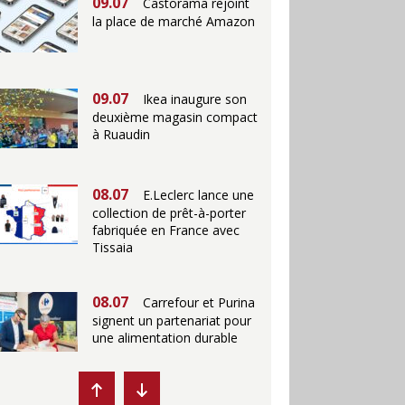
09.07
Castorama rejoint
la place de marché Amazon
09.07
Ikea inaugure son
deuxième magasin compact
à Ruaudin
08.07
E.Leclerc lance une
collection de prêt-à-porter
fabriquée en France avec
Tissaia
08.07
Carrefour et Purina
signent un partenariat pour
une alimentation durable
07.07
Ikea propose des