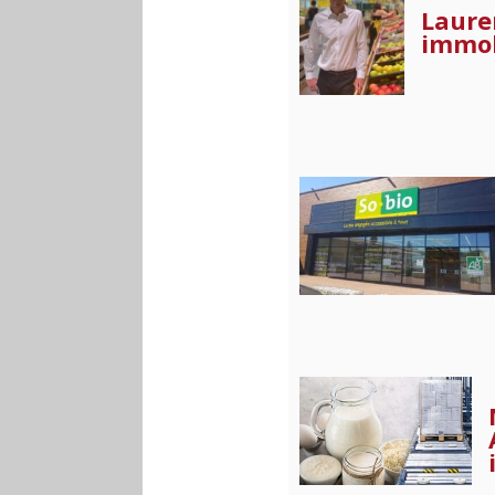
Laure
immob