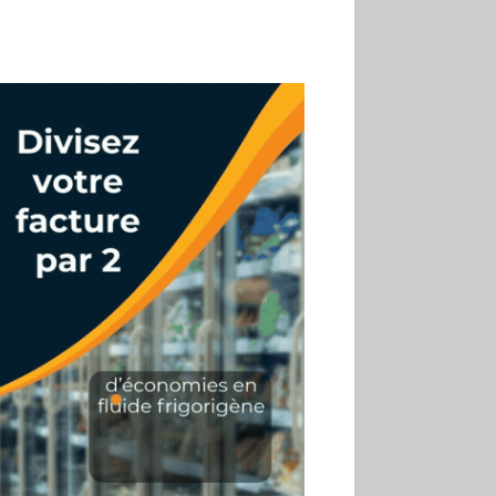
02.07
Altho renforce ses
investissements pour
réduire sa consommation
d’eau
01.07
Aldi Studio lance sa
première collection capsule
inspirée de ses codes
visuels
01.07
Cafom annonce
des résultats semestriels en
hausse, portés par le e-
commerce
30.06
La Sportiva affiche
une croissance solide en
2025