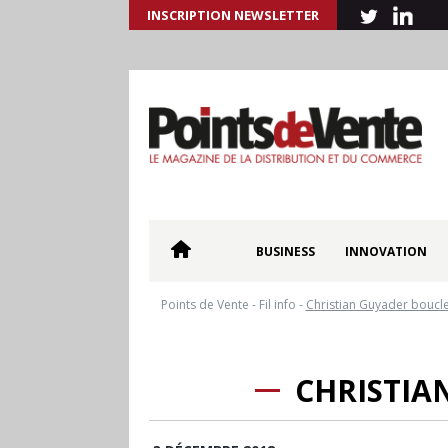
INSCRIPTION NEWSLETTER
BUSINESS
INNOVATION
Points de Vente
-
Fil info
-
Christian Guyader boucl
CHRISTIA