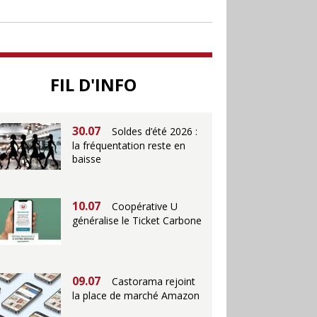
soutenir le commerce
25.06
Action ouvre un
magasin à La Défense
FIL D'INFO
30.07
Soldes d’été 2026 :
la fréquentation reste en
baisse
10.07
Coopérative U
généralise le Ticket Carbone
09.07
Castorama rejoint
la place de marché Amazon