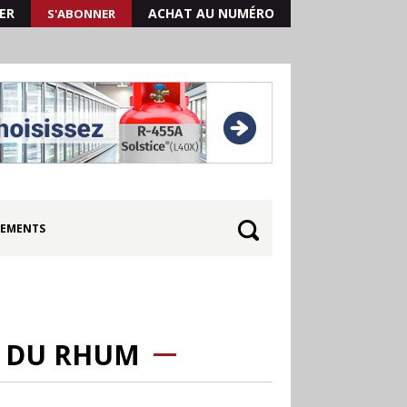
ER
ACHAT AU NUMÉRO
S'ABONNER
EMENTS
E DU RHUM
30.06
Canicule : les
soldes d’été prolongés
jusqu’au 28 juillet pour