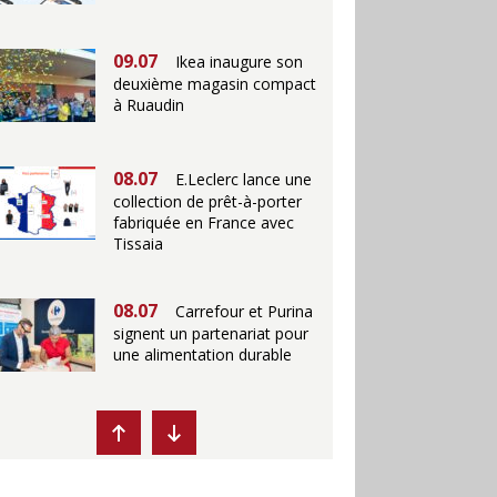
09.07
Ikea inaugure son
deuxième magasin compact
à Ruaudin
08.07
E.Leclerc lance une
collection de prêt-à-porter
fabriquée en France avec
Tissaia
08.07
Carrefour et Purina
signent un partenariat pour
une alimentation durable
07.07
Ikea propose des
"Escales fraîcheur" en
magasins