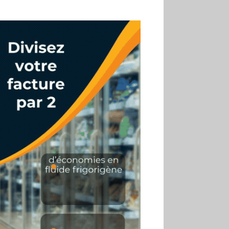
02.07
Altho renforce ses
investissements pour
réduire sa consommation
d’eau
01.07
Aldi Studio lance sa
première collection capsule
inspirée de ses codes
visuels
01.07
Cafom annonce
des résultats semestriels en
hausse, portés par le e-
commerce
30.06
La Sportiva affiche
une croissance solide en
2025