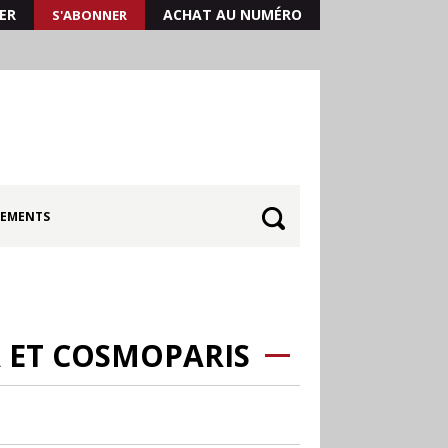
ER
ACHAT AU NUMÉRO
S'ABONNER
EMENTS
A ET COSMOPARIS
30.06
Canicule : les
soldes d’été prolongés
jusqu’au 28 juillet pour
soutenir le commerce