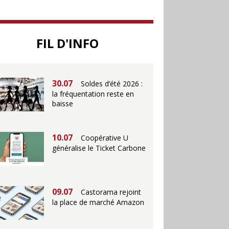
25.06
Action ouvre un
FIL D'INFO
magasin à La Défense
30.07
Soldes d’été 2026 :
la fréquentation reste en
baisse
10.07
Coopérative U
généralise le Ticket Carbone
09.07
Castorama rejoint
la place de marché Amazon