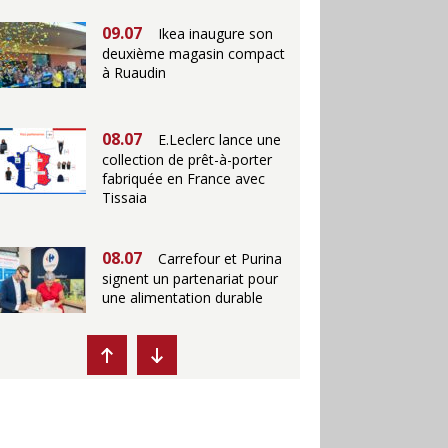
09.07
Ikea inaugure son
deuxième magasin compact
à Ruaudin
08.07
E.Leclerc lance une
collection de prêt-à-porter
fabriquée en France avec
Tissaia
08.07
Carrefour et Purina
signent un partenariat pour
une alimentation durable
07.07
Ikea propose des
"Escales fraîcheur" en
magasins