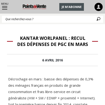
MENU
JE M'ABONNE
Q
KANTAR WORLPANEL : RECUL
DES DÉPENSES DE PGC EN MARS
6 AVRIL 2016
Décrochage en mars : baisse des dépenses de 0,3%
des ménages français en produits de grande
consommation et frais libre-service en circuit
généraliste (HM + SM / EDMP + proximité + Internet).
Soit la première baisse depuis fin 2014, constate