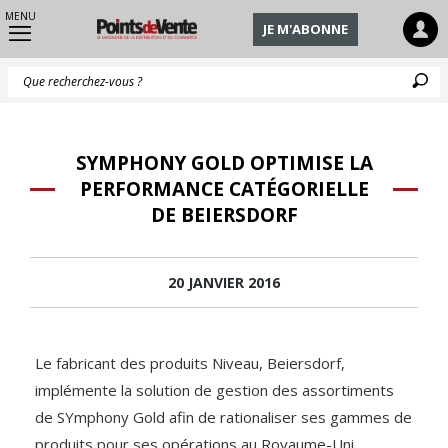
MENU
JE M'ABONNE
Q
SYMPHONY GOLD OPTIMISE LA
PERFORMANCE CATÉGORIELLE
DE BEIERSDORF
20 JANVIER 2016
Le fabricant des produits Niveau, Beiersdorf,
implémente la solution de gestion des assortiments
de SYmphony Gold afin de rationaliser ses gammes de
produits pour ses opérations au Royaume-Uni.