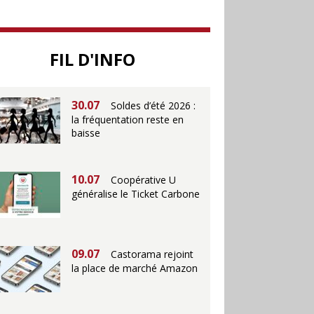
25.06
Action ouvre un
magasin à La Défense
FIL D'INFO
30.07
Soldes d’été 2026 :
la fréquentation reste en
baisse
10.07
Coopérative U
généralise le Ticket Carbone
09.07
Castorama rejoint
la place de marché Amazon