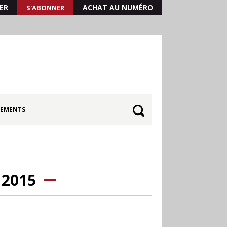
ER
ACHAT AU NUMÉRO
S'ABONNER
EMENTS
 2015
30.06
Canicule : les
soldes d’été prolongés
jusqu’au 28 juillet pour
soutenir le commerce