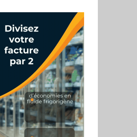
02.07
Altho renforce ses
investissements pour
réduire sa consommation
d’eau
01.07
Aldi Studio lance sa
première collection capsule
inspirée de ses codes
visuels
01.07
Cafom annonce
des résultats semestriels en
hausse, portés par le e-
commerce
30.06
La Sportiva affiche
une croissance solide en
2025