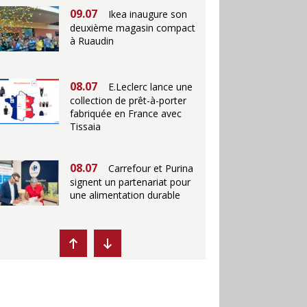
09.07
Ikea inaugure son
deuxième magasin compact
à Ruaudin
08.07
E.Leclerc lance une
collection de prêt-à-porter
fabriquée en France avec
Tissaia
08.07
Carrefour et Purina
signent un partenariat pour
une alimentation durable
07.07
Ikea propose des
"Escales fraîcheur" en
magasins