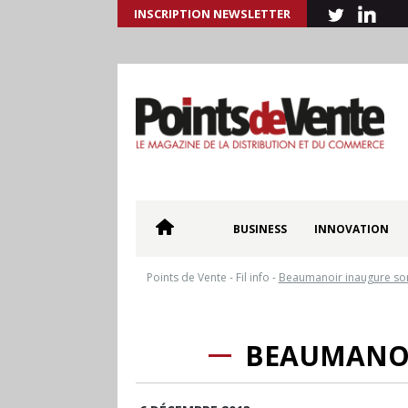
INSCRIPTION NEWSLETTER
BUSINESS
INNOVATION
Points de Vente
-
Fil info
-
Beaumanoir inaugure so
BEAUMANOI