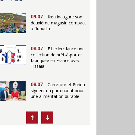
09.07
Ikea inaugure son
deuxième magasin compact
à Ruaudin
08.07
E.Leclerc lance une
collection de prêt-à-porter
fabriquée en France avec
Tissaia
08.07
Carrefour et Purina
signent un partenariat pour
une alimentation durable
07.07
Ikea propose des
"Escales fraîcheur" en
magasins