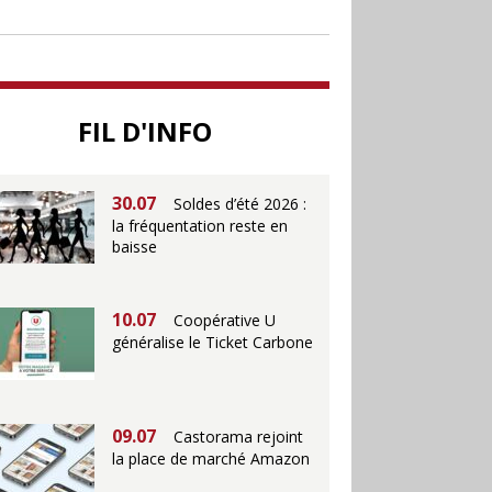
soutenir le commerce
25.06
Action ouvre un
magasin à La Défense
FIL D'INFO
30.07
Soldes d’été 2026 :
la fréquentation reste en
baisse
10.07
Coopérative U
généralise le Ticket Carbone
09.07
Castorama rejoint
la place de marché Amazon