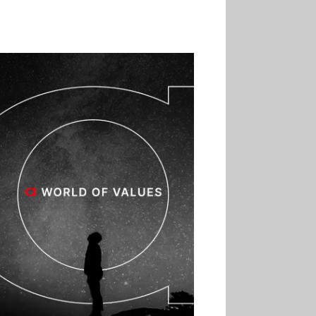
02.07
Altho renforce ses
investissements pour
réduire sa consommation
d’eau
01.07
Aldi Studio lance sa
première collection capsule
inspirée de ses codes
visuels
01.07
Cafom annonce
des résultats semestriels en
hausse, portés par le e-
commerce
30.06
La Sportiva affiche
une croissance solide en
2025