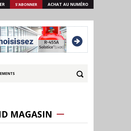
ER
ACHAT AU NUMÉRO
S'ABONNER
EMENTS
ND MAGASIN
30.06
Canicule : les
soldes d’été prolongés
jusqu’au 28 juillet pour