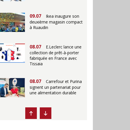
09.07
Ikea inaugure son
deuxième magasin compact
à Ruaudin
08.07
E.Leclerc lance une
collection de prêt-à-porter
fabriquée en France avec
Tissaia
08.07
Carrefour et Purina
signent un partenariat pour
une alimentation durable
07.07
Ikea propose des
"Escales fraîcheur" en
magasins