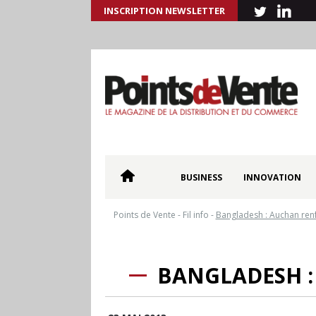
INSCRIPTION NEWSLETTER
BUSINESS
INNOVATION
Points de Vente
-
Fil info
-
Bangladesh : Auchan renfo
BANGLADESH :