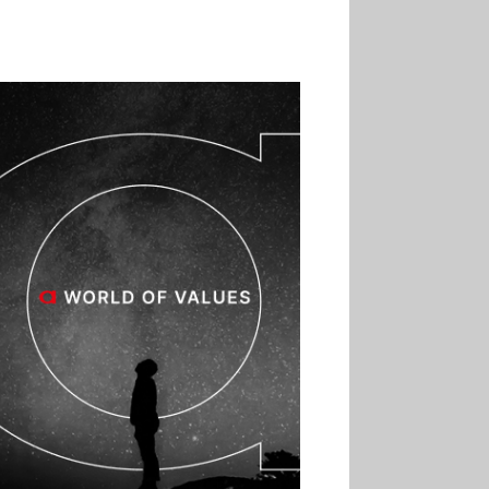
02.07
Altho renforce ses
investissements pour
réduire sa consommation
d’eau
01.07
Aldi Studio lance sa
première collection capsule
inspirée de ses codes
visuels
01.07
Cafom annonce
des résultats semestriels en
hausse, portés par le e-
commerce
30.06
La Sportiva affiche
une croissance solide en
2025