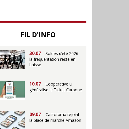
soutenir le commerce
25.06
Action ouvre un
magasin à La Défense
FIL D'INFO
30.07
Soldes d’été 2026 :
la fréquentation reste en
baisse
10.07
Coopérative U
généralise le Ticket Carbone
09.07
Castorama rejoint
la place de marché Amazon