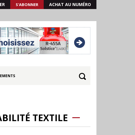
ER
ACHAT AU NUMÉRO
S'ABONNER
EMENTS
ILITÉ TEXTILE
30.06
Canicule : les
soldes d’été prolongés
jusqu’au 28 juillet pour