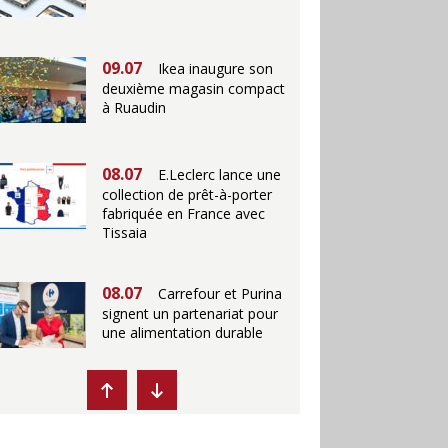
09.07
Ikea inaugure son
deuxième magasin compact
à Ruaudin
08.07
E.Leclerc lance une
collection de prêt-à-porter
fabriquée en France avec
Tissaia
08.07
Carrefour et Purina
signent un partenariat pour
une alimentation durable
07.07
Ikea propose des
"Escales fraîcheur" en
magasins