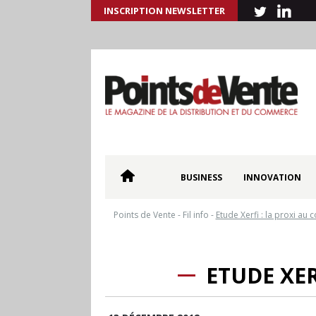
INSCRIPTION NEWSLETTER
BUSINESS
INNOVATION
Points de Vente
-
Fil info
-
Etude Xerfi : la proxi au 
ETUDE XER