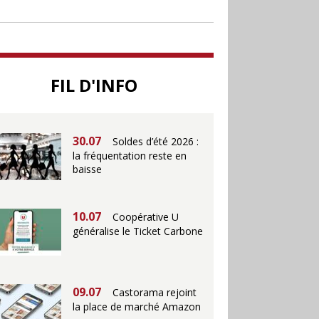
jusqu’au 28 juillet pour
soutenir le commerce
25.06
Action ouvre un
FIL D'INFO
magasin à La Défense
30.07
Soldes d’été 2026 :
la fréquentation reste en
baisse
10.07
Coopérative U
généralise le Ticket Carbone
09.07
Castorama rejoint
la place de marché Amazon