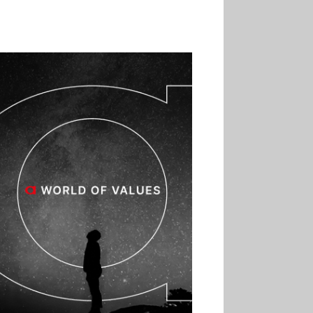
02.07
Altho renforce ses
investissements pour
réduire sa consommation
d’eau
01.07
Aldi Studio lance sa
première collection capsule
inspirée de ses codes
visuels
01.07
Cafom annonce
des résultats semestriels en
hausse, portés par le e-
commerce
30.06
La Sportiva affiche
une croissance solide en