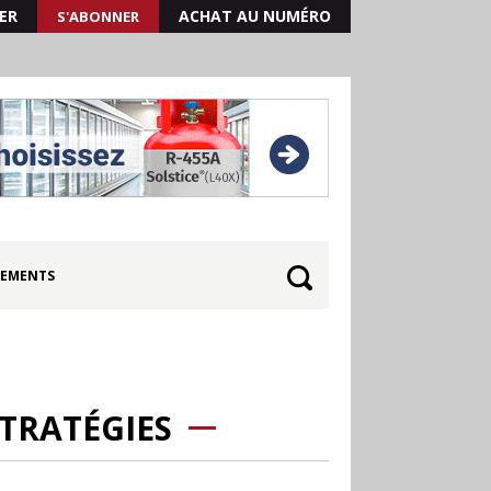
ER
ACHAT AU NUMÉRO
S'ABONNER
EMENTS
STRATÉGIES
30.06
Canicule : les
soldes d’été prolongés