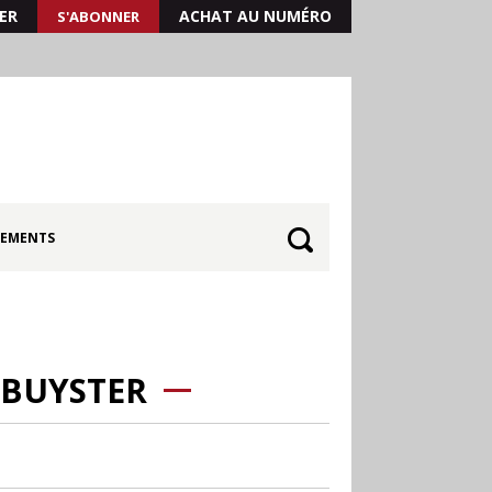
ER
ACHAT AU NUMÉRO
S'ABONNER
EMENTS
 BUYSTER
30.06
Canicule : les
soldes d’été prolongés
jusqu’au 28 juillet pour
soutenir le commerce