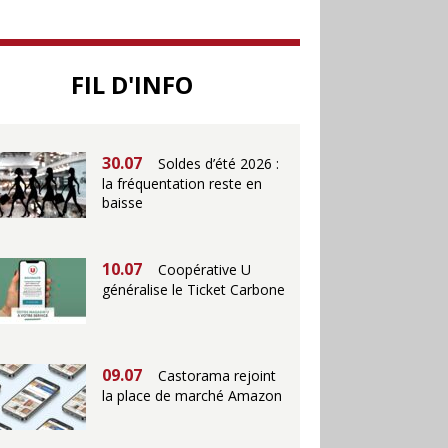
25.06
Action ouvre un
FIL D'INFO
magasin à La Défense
30.07
Soldes d’été 2026 :
la fréquentation reste en
baisse
10.07
Coopérative U
généralise le Ticket Carbone
09.07
Castorama rejoint
la place de marché Amazon