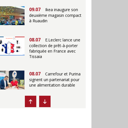
09.07
Ikea inaugure son
deuxième magasin compact
à Ruaudin
08.07
E.Leclerc lance une
collection de prêt-à-porter
fabriquée en France avec
Tissaia
08.07
Carrefour et Purina
signent un partenariat pour
une alimentation durable
07.07
Ikea propose des
"Escales fraîcheur" en
magasins