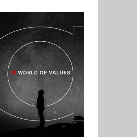
02.07
Altho renforce ses
investissements pour
réduire sa consommation
d’eau
01.07
Aldi Studio lance sa
première collection capsule
inspirée de ses codes
visuels
01.07
Cafom annonce
des résultats semestriels en
hausse, portés par le e-
commerce
30.06
La Sportiva affiche
une croissance solide en
2025