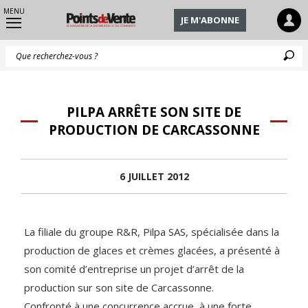
MENU
JE M'ABONNE
Q
PILPA ARRÊTE SON SITE DE
PRODUCTION DE CARCASSONNE
6 JUILLET 2012
La filiale du groupe R&R, Pilpa SAS, spécialisée dans la
production de glaces et crèmes glacées, a présenté à
son comité d’entreprise un projet d’arrêt de la
production sur son site de Carcassonne.
Confronté à une concurrence accrue, à une forte