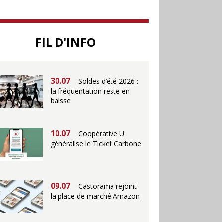
25.06
Action ouvre un
FIL D'INFO
magasin à La Défense
30.07
Soldes d’été 2026 :
la fréquentation reste en
baisse
10.07
Coopérative U
généralise le Ticket Carbone
09.07
Castorama rejoint
la place de marché Amazon