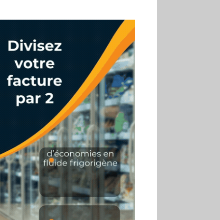
02.07
Altho renforce ses
investissements pour
réduire sa consommation
d’eau
01.07
Aldi Studio lance sa
première collection capsule
inspirée de ses codes
visuels
01.07
Cafom annonce
des résultats semestriels en
hausse, portés par le e-
commerce
30.06
La Sportiva affiche
une croissance solide en
2025