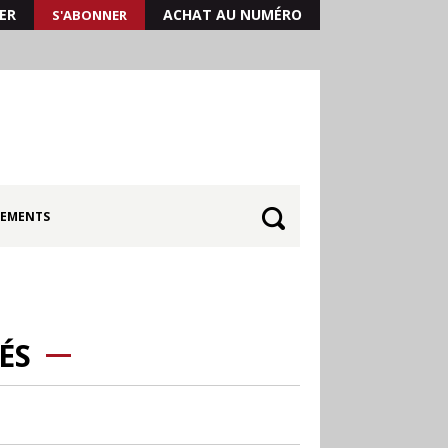
ER
ACHAT AU NUMÉRO
S'ABONNER
EMENTS
ÉS
30.06
Canicule : les
soldes d’été prolongés
jusqu’au 28 juillet pour
soutenir le commerce