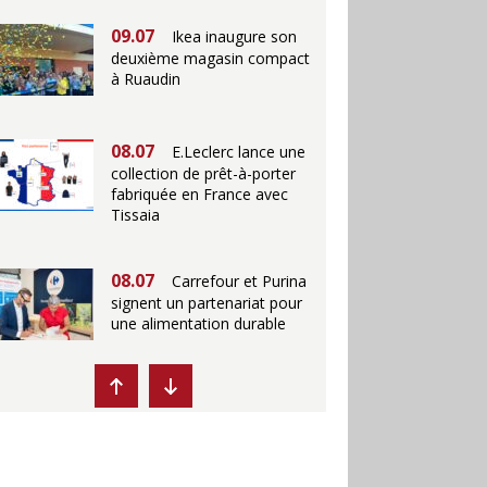
09.07
Ikea inaugure son
deuxième magasin compact
à Ruaudin
08.07
E.Leclerc lance une
collection de prêt-à-porter
fabriquée en France avec
Tissaia
08.07
Carrefour et Purina
signent un partenariat pour
une alimentation durable
07.07
Ikea propose des
"Escales fraîcheur" en
magasins