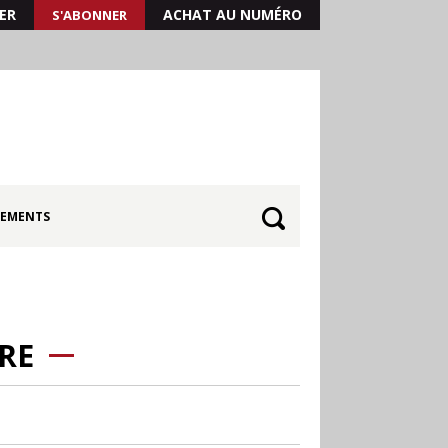
ER
ACHAT AU NUMÉRO
S'ABONNER
EMENTS
RE
30.06
Canicule : les
soldes d’été prolongés
jusqu’au 28 juillet pour
soutenir le commerce