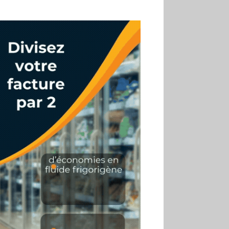
02.07
Altho renforce ses
investissements pour
réduire sa consommation
d’eau
01.07
Aldi Studio lance sa
première collection capsule
inspirée de ses codes
visuels
01.07
Cafom annonce
des résultats semestriels en
hausse, portés par le e-
commerce
30.06
La Sportiva affiche
une croissance solide en
2025