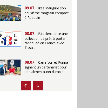
09.07
Ikea inaugure son
deuxième magasin compact
à Ruaudin
08.07
E.Leclerc lance une
collection de prêt-à-porter
fabriquée en France avec
Tissaia
08.07
Carrefour et Purina
signent un partenariat pour
une alimentation durable
07.07
Ikea propose des
"Escales fraîcheur" en
magasins