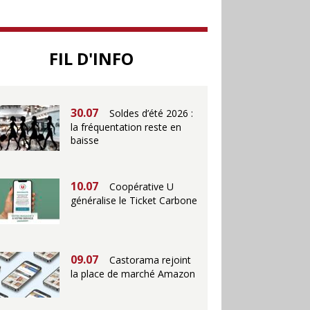
25.06
Action ouvre un
FIL D'INFO
magasin à La Défense
30.07
Soldes d’été 2026 :
la fréquentation reste en
baisse
10.07
Coopérative U
généralise le Ticket Carbone
09.07
Castorama rejoint
la place de marché Amazon