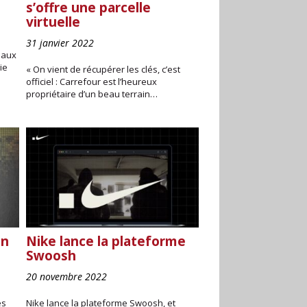
s’offre une parcelle
virtuelle
31 janvier 2022
eaux
ie
« On vient de récupérer les clés, c’est
officiel : Carrefour est l’heureux
propriétaire d’un beau terrain…
in
Nike lance la plateforme
Swoosh
20 novembre 2022
es
Nike lance la plateforme Swoosh, et