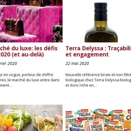
hé du luxe: les défis
Terra Delyssa : Traçabil
020 (et au-delà)
et engagement
vrier 2020
22 mai 2020
r en vogue, porteur de chiffre
Nouvelle référence brute et non filtr
ires, le marché du luxe entre dans
biologique chez Terra Delyssa biolo
oment…
et donc riche en…