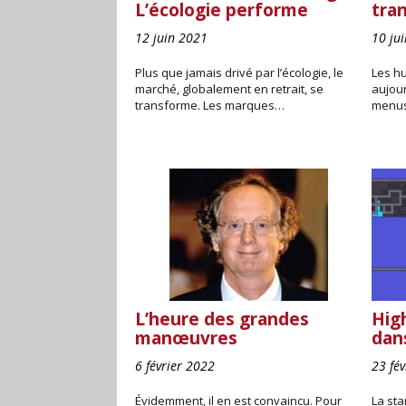
L’écologie performe
tra
12 juin 2021
10 jui
Plus que jamais drivé par l’écologie, le
Les hu
marché, globalement en retrait, se
aujou
transforme. Les marques…
menus
L’heure des grandes
High
manœuvres
dan
6 février 2022
23 fé
Évidemment, il en est convaincu. Pour
La sta