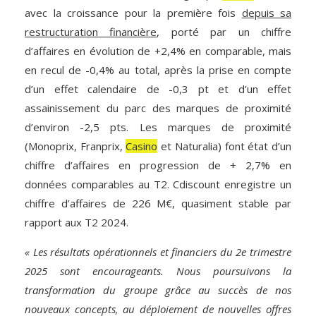
avec la croissance pour la première fois
depuis sa
restructuration financière
, porté par un chiffre
d’affaires en évolution de +2,4% en comparable, mais
en recul de -0,4% au total, après la prise en compte
d’un effet calendaire de -0,3 pt et d’un effet
assainissement du parc des marques de proximité
d’environ -2,5 pts. Les marques de proximité
(Monoprix, Franprix,
Casino
et Naturalia) font état d’un
chiffre d’affaires en progression de + 2,7% en
données comparables au T2. Cdiscount enregistre un
chiffre d’affaires de 226 M€, quasiment stable par
rapport aux T2 2024.
« Les résultats opérationnels et financiers du 2e trimestre
2025 sont encourageants. Nous poursuivons la
transformation du groupe grâce au succès de nos
nouveaux concepts, au déploiement de nouvelles offres