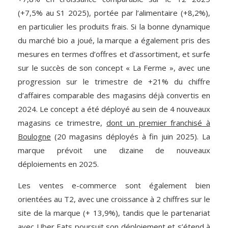
(+7,5% au S1 2025), portée par l’alimentaire (+8,2%),
en particulier les produits frais. Si la bonne dynamique
du marché bio a joué, la marque a également pris des
mesures en termes d’offres et d’assortiment, et surfe
sur le succès de son concept « La Ferme », avec une
progression sur le trimestre de +21% du chiffre
d’affaires comparable des magasins déjà convertis en
2024. Le concept a été déployé au sein de 4 nouveaux
magasins ce trimestre,
dont un premier franchisé à
Boulogne
(20 magasins déployés à fin juin 2025). La
marque prévoit une dizaine de nouveaux
déploiements en 2025.
Les ventes e-commerce sont également bien
orientées au T2, avec une croissance à 2 chiffres sur le
site de la marque (+ 13,9%), tandis que le partenariat
avec Uber Eats poursuit son déploiement et s’étend à