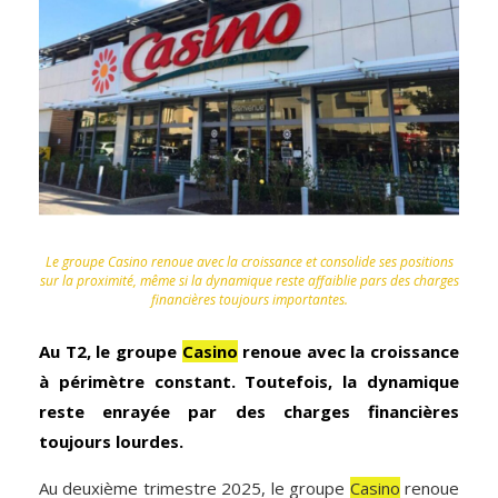
Le groupe Casino renoue avec la croissance et consolide ses positions
sur la proximité, même si la dynamique reste affaiblie pars des charges
financières toujours importantes.
Au T2, le groupe
Casino
renoue avec la croissance
à périmètre constant. Toutefois, la dynamique
reste enrayée par des charges financières
toujours lourdes.
Au deuxième trimestre 2025, le groupe
Casino
renoue