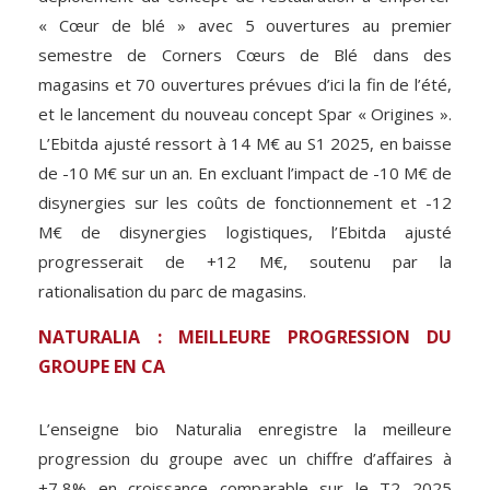
« Cœur de blé » avec 5 ouvertures au premier
semestre de Corners Cœurs de Blé dans des
magasins et 70 ouvertures prévues d’ici la fin de l’été,
et le lancement du nouveau concept Spar « Origines ».
L’Ebitda ajusté ressort à 14 M€ au S1 2025, en baisse
de -10 M€ sur un an. En excluant l’impact de -10 M€ de
disynergies sur les coûts de fonctionnement et -12
M€ de disynergies logistiques, l’Ebitda ajusté
progresserait de +12 M€, soutenu par la
rationalisation du parc de magasins.
NATURALIA : MEILLEURE PROGRESSION DU
GROUPE EN CA
L’enseigne bio Naturalia enregistre la meilleure
progression du groupe avec un chiffre d’affaires à
+7,8% en croissance comparable sur le T2 2025