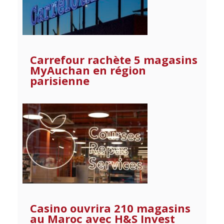
Carrefour rachète 5 magasins
MyAuchan en région
parisienne
Casino ouvrira 210 magasins
au Maroc avec H&S Invest