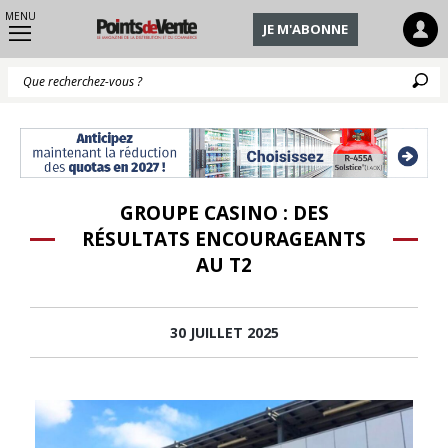
MENU
JE M'ABONNE
Q
GROUPE CASINO : DES
RÉSULTATS ENCOURAGEANTS
AU T2
30 JUILLET 2025