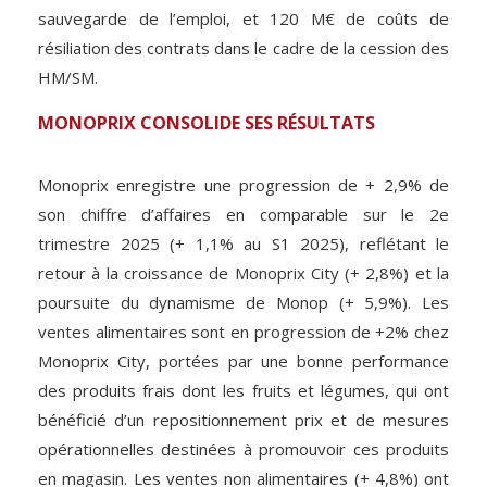
sauvegarde de l’emploi, et 120 M€ de coûts de
résiliation des contrats dans le cadre de la cession des
HM/SM.
MONOPRIX CONSOLIDE SES RÉSULTATS
Monoprix enregistre une progression de + 2,9% de
son chiffre d’affaires en comparable sur le 2e
trimestre 2025 (+ 1,1% au S1 2025), reflétant le
retour à la croissance de Monoprix City (+ 2,8%) et la
poursuite du dynamisme de Monop (+ 5,9%). Les
ventes alimentaires sont en progression de +2% chez
Monoprix City, portées par une bonne performance
des produits frais dont les fruits et légumes, qui ont
bénéficié d’un repositionnement prix et de mesures
opérationnelles destinées à promouvoir ces produits
en magasin. Les ventes non alimentaires (+ 4,8%) ont