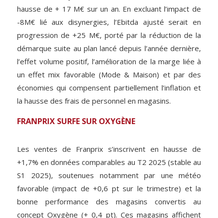
hausse de + 17 M€ sur un an. En excluant l’impact de
-8M€ lié aux disynergies, l’Ebitda ajusté serait en
progression de +25 M€, porté par la réduction de la
démarque suite au plan lancé depuis l’année dernière,
l’effet volume positif, l’amélioration de la marge liée à
un effet mix favorable (Mode & Maison) et par des
économies qui compensent partiellement l’inflation et
la hausse des frais de personnel en magasins.
FRANPRIX SURFE SUR OXYGÈNE
Les ventes de Franprix s’inscrivent en hausse de
+1,7% en données comparables au T2 2025 (stable au
S1 2025), soutenues notamment par une météo
favorable (impact de +0,6 pt sur le trimestre) et la
bonne performance des magasins convertis au
concept Oxygène (+ 0,4 pt). Ces magasins affichent