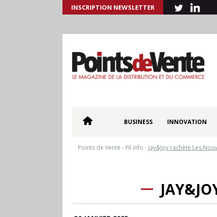
INSCRIPTION NEWSLETTER
BUSINESS
INNOVATION
Points de Vente
-
Fil info
-
Jay&Joy rachète Les Nouv
JAY&JO