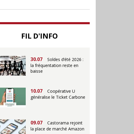
jusqu’au 28 juillet pour
soutenir le commerce
25.06
Action ouvre un
FIL D'INFO
magasin à La Défense
30.07
Soldes d’été 2026 :
la fréquentation reste en
baisse
10.07
Coopérative U
généralise le Ticket Carbone
09.07
Castorama rejoint
la place de marché Amazon