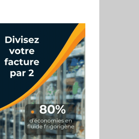
02.07
Altho renforce ses
investissements pour
réduire sa consommation
d’eau
01.07
Aldi Studio lance sa
première collection capsule
inspirée de ses codes
visuels
01.07
Cafom annonce
des résultats semestriels en
hausse, portés par le e-
commerce
30.06
La Sportiva affiche
une croissance solide en