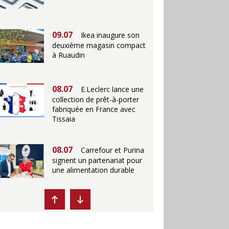
09.07
Ikea inaugure son
deuxième magasin compact
à Ruaudin
08.07
E.Leclerc lance une
collection de prêt-à-porter
fabriquée en France avec
Tissaia
08.07
Carrefour et Purina
signent un partenariat pour
une alimentation durable
07.07
Ikea propose des
"Escales fraîcheur" en
magasins