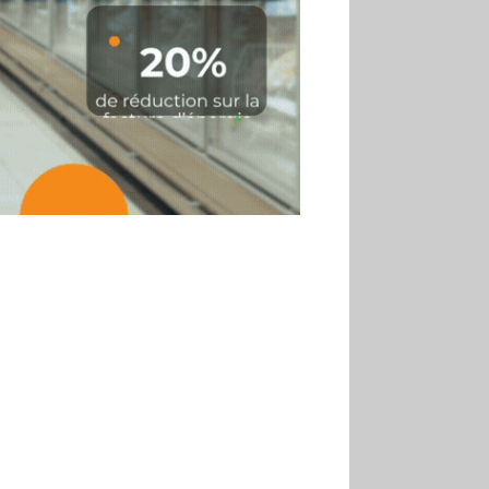
2025
30.06
Marie Cheval
réélue présidente de la Fact
30.06
Canicule : les
soldes d’été prolongés
jusqu’au 28 juillet pour
soutenir le commerce
25.06
Action ouvre un
magasin à La Défense
30.07
Soldes d’été 2026 :
la fréquentation reste en
baisse