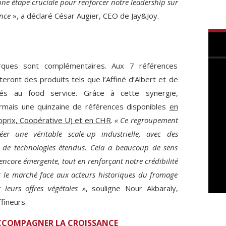
ne étape cruciale pour renforcer notre leadership sur
nce
», a déclaré César Augier, CEO de Jay&Joy.
ues sont complémentaires. Aux 7 références
teront des produits tels que l’Affiné d’Albert et de
és au food service. Grâce à cette synergie,
rmais une quinzaine de références disponibles
en
prix, Coopérative U) et en CHR
.
« Ce regroupement
r une véritable scale-up industrielle, avec des
et de technologies étendus. Cela a beaucoup de sens
 encore émergente, tout en renforçant notre crédibilité
r le marché face aux acteurs historiques du fromage
leurs offres végétales »
, souligne Nour Akbaraly,
fineurs.
ACCOMPAGNER LA CROISSANCE