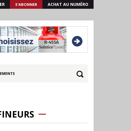
ER
ACHAT AU NUMÉRO
S'ABONNER
EMENTS
FINEURS
30.06
Canicule : les
soldes d’été prolongés