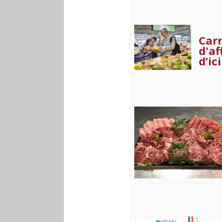
Carr
d'af
d’ic