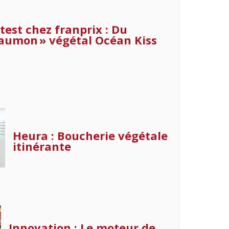
test chez franprix : Du
saumon » végétal Océan Kiss
Heura : Boucherie végétale
itinérante
Innovation : Le moteur de