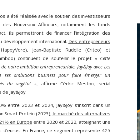
ros a été réalisée avec le soutien des investisseurs
et des Nouveaux Affineurs, notamment les fonds
. Ils permettront de financer l’intégration des
 du développement international.
Des entrepreneurs
HappyVore)
, Jean-Baptiste Rudelle (Criteo) et
amboo) continuent de soutenir le projet.
« Cette
é de notre ambition entrepreneuriale. Jay&Joy avec Les
me ses ambitions business pour faire émerger un
ais du végétal »
, affirme Cédric Meston, serial
e de Jay&Joy.
% entre 2023 et 2024, Jay&Joy s’inscrit dans un
on Smart Protein (2023),
le marché des alternatives
 21% en Europe
entre 2020 et 2022, atteignant une
rds d’euros. En France, ce segment représente 425