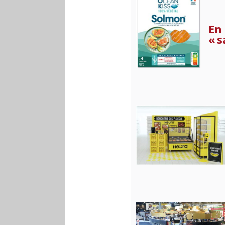
En 
« 