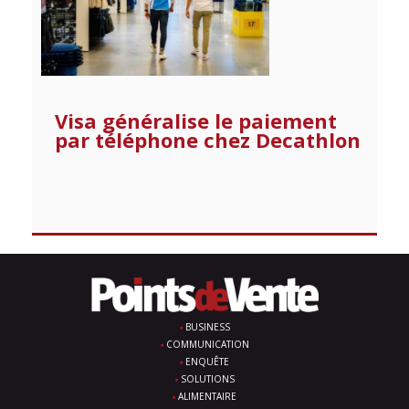
Visa généralise le paiement
par téléphone chez Decathlon
BUSINESS
COMMUNICATION
ENQUÊTE
SOLUTIONS
ALIMENTAIRE