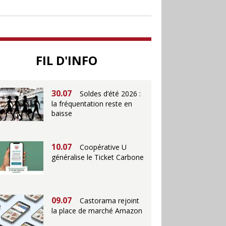
soutenir le commerce
25.06
Action ouvre un
magasin à La Défense
FIL D'INFO
30.07
Soldes d’été 2026 :
la fréquentation reste en
baisse
10.07
Coopérative U
généralise le Ticket Carbone
09.07
Castorama rejoint
la place de marché Amazon