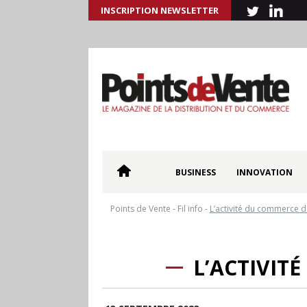
INSCRIPTION NEWSLETTER
BUSINESS
INNOVATION
Points de Vente
-
Fil info
-
L’activité du commerce d
L’ACTIVIT