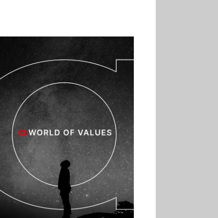
02.07
Altho renforce ses
investissements pour
réduire sa consommation
d’eau
01.07
Aldi Studio lance sa
première collection capsule
inspirée de ses codes
visuels
01.07
Cafom annonce
des résultats semestriels en
hausse, portés par le e-
commerce
30.06
La Sportiva affiche
une croissance solide en
2025