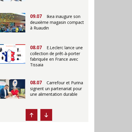
09.07
Ikea inaugure son
deuxième magasin compact
à Ruaudin
08.07
E.Leclerc lance une
collection de prêt-à-porter
fabriquée en France avec
Tissaia
08.07
Carrefour et Purina
signent un partenariat pour
une alimentation durable
07.07
Ikea propose des
"Escales fraîcheur" en
magasins