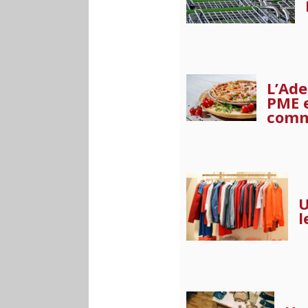
L’Ade
PME e
comm
U
l