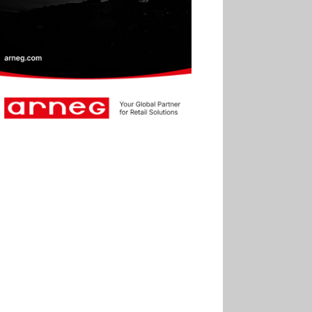
30.06
Marie Cheval
réélue présidente de la Fact
30.06
Canicule : les
soldes d’été prolongés
jusqu’au 28 juillet pour
soutenir le commerce
25.06
Action ouvre un
magasin à La Défense
30.07
Soldes d’été 2026 :
la fréquentation reste en
baisse